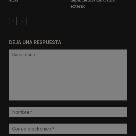
años
dependencia del tráfico
externo
DEJA UNA RESPUESTA
Comentario:
Nomb
Corr
elect