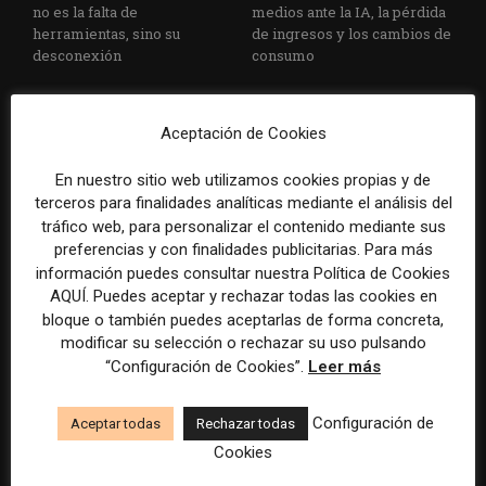
no es la falta de
medios ante la IA, la pérdida
herramientas, sino su
de ingresos y los cambios de
desconexión
consumo
Aceptación de Cookies
En nuestro sitio web utilizamos cookies propias y de
terceros para finalidades analíticas mediante el análisis del
tráfico web, para personalizar el contenido mediante sus
preferencias y con finalidades publicitarias. Para más
Veinte ejemplos de uso de la
La bolsa ha borrado hasta el
información puedes consultar nuestra Política de Cookies
IA en redacciones, productos
98% del valor de algunos
AQUÍ. Puedes aceptar y rechazar todas las cookies en
y negocios periodísticos
grandes grupos de prensa
bloque o también puedes aceptarlas de forma concreta,
tradicionales
modificar su selección o rechazar su uso pulsando
“Configuración de Cookies”.
Leer más
Configuración de
Aceptar todas
Rechazar todas
Cookies