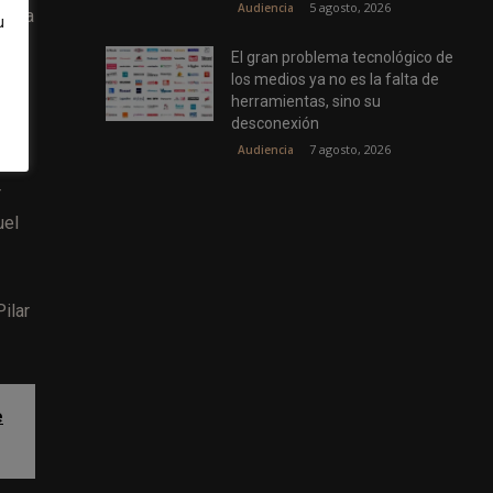
5 agosto, 2026
Audiencia
rtura
u
nes
El gran problema tecnológico de
los medios ya no es la falta de
herramientas, sino su
desconexión
7 agosto, 2026
Audiencia
r
uel
ilar
e