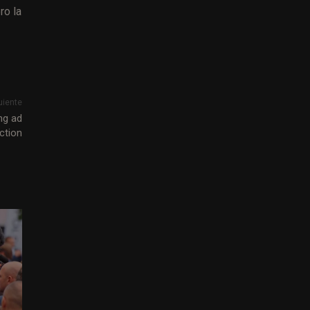
ro la
uiente
ng ad
ction