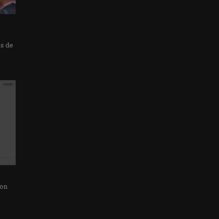
as de
con