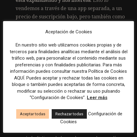
está expandiendo y nos interesa
. Esto lo
vendemos a través de una app separada, a un
precio de suscripción bajo, pero también como
parte de los paquetes de suscripción en
Aceptación de Cookies
nuestras marcas actuales».
Fri Flyt, un vertical de deportes en exterior, con
En nuestro sitio web utilizamos cookies propias y de
terceros para finalidades analíticas mediante el análisis del
web y revista, con muchos suscriptores
tráfico web, para personalizar el contenido mediante sus
SYD, sobre cuidados y belleza para la mujer
preferencias y con finalidades publicitarias. Para más
información puedes consultar nuestra Política de Cookies
AQUÍ. Puedes aceptar y rechazar todas las cookies en
En cuanto al segundo punto, tener un porfolio más
bloque o también puedes aceptarlas de forma concreta,
variado e interrelacionado, indica Jacobsen,
modificar su selección o rechazar su uso pulsando
«queremos empaquetar más productos y tener
“Configuración de Cookies”.
Leer más
una base común de datos que nos permitirá
maximiza el CLV.
Historial de comportamiento, pagos,
Configuración de
Aceptar todas
Rechazar todas
etc., nos darán unas ideas claras de qué productos
Cookies
podemos ofrecer a cada usuario, haciendo cross media