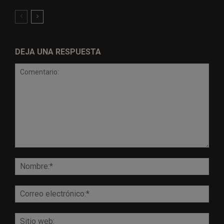
DEJA UNA RESPUESTA
Comentario:
Nomb
Corr
elect
Sitio