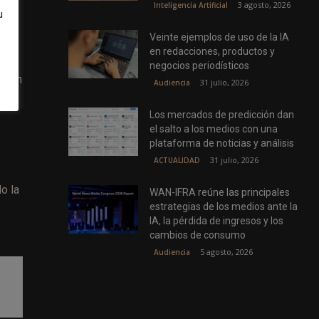
3 agosto, 2026
Inteligencia Artificial
u
Veinte ejemplos de uso de la IA
s.
en redacciones, productos y
negocios periodísticos
stran
31 julio, 2026
Audiencia
Los mercados de predicción dan
el salto a los medios con una
plataforma de noticias y análisis
31 julio, 2026
ACTUALIDAD
o la
WAN-IFRA reúne las principales
estrategias de los medios ante la
IA, la pérdida de ingresos y los
cambios de consumo
5 agosto, 2026
Audiencia