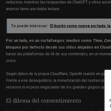
reducirse, mientras las respuestas de ChatGPT y otros asisten
anuncio tiene una doble lectura.
Te puede interesar:
El buzón como nueva portada: la
Por un lado, es un cortafuegos: medios como
Time
,
Con
bloqueo por defecto desde sus sitios alojados en Cloud
hacen las plataformas de IA de sus contenidos, en un momen
crisis.
Según datos de la propia Cloudflare, OpenAI realizó en junio 
Frente a ese desequilibrio, la monetización del rastreo pued
recursos ni el peso negociador de los grandes grupos que h
El dilema del consentimiento