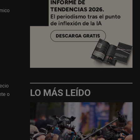
ómico
recio
LO MÁS LEÍDO
nte o