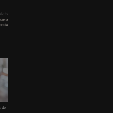
uiente
ciera
encia
r de