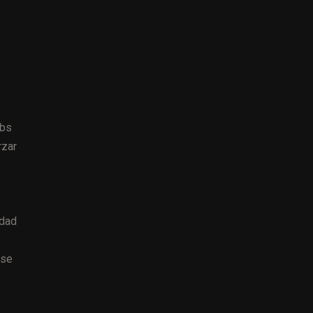
ebs
rzar
idad
 se