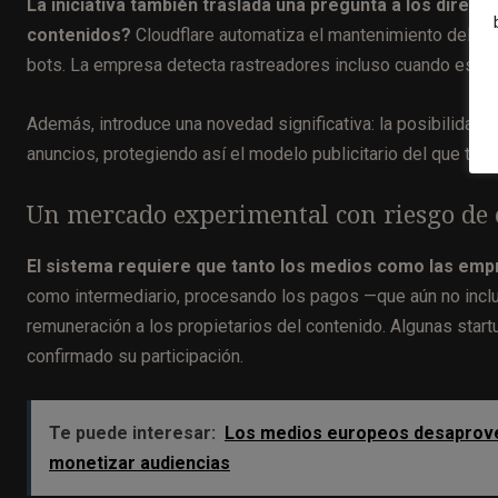
La iniciativa también traslada una pregunta a los direc
contenidos?
Cloudflare automatiza el mantenimiento del arc
bots. La empresa detecta rastreadores incluso cuando estos
Además, introduce una novedad significativa: la posibilidad
anuncios, protegiendo así el modelo publicitario del que to
Un mercado experimental con riesgo de 
El sistema requiere que tanto los medios como las empr
como intermediario, procesando los pagos —que aún no incl
remuneración a los propietarios del contenido. Algunas start
confirmado su participación.
Te puede interesar:
Los medios europeos desaprovech
monetizar audiencias