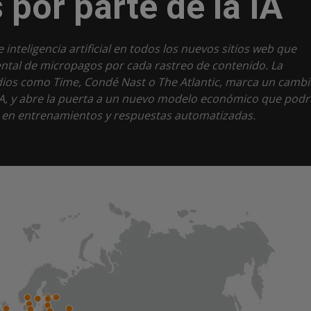
 por parte de la IA
inteligencia artificial en todos los nuevos sitios web que
ental de micropagos por cada rastreo de contenido. La
edios como Time, Condé Nast o The Atlantic, marca un cambi
IA, y abre la puerta a un nuevo modelo económico que podr
o en entrenamientos y respuestas automatizadas.