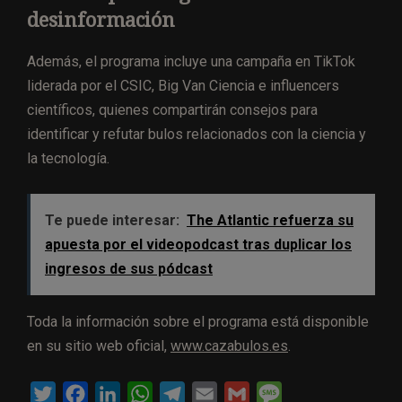
desinformación
Además, el programa incluye una campaña en TikTok
liderada por el CSIC, Big Van Ciencia e influencers
científicos, quienes compartirán consejos para
identificar y refutar bulos relacionados con la ciencia y
la tecnología.
Te puede interesar:
The Atlantic refuerza su
apuesta por el videopodcast tras duplicar los
ingresos de sus pódcast
Toda la información sobre el programa está disponible
en su sitio web oficial,
www.cazabulos.es
.
T
F
L
W
T
E
G
M