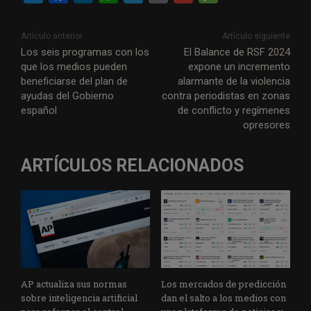
w
a
i
h
e
m
m
e
i
c
n
a
l
a
a
s
Artículo anterior
Artículo siguiente
t
e
k
t
e
i
i
s
Los seis programas con los
El Balance de RSF 2024
que los medios pueden
expone un incremento
t
b
e
s
g
l
l
a
beneficiarse del plan de
alarmante de la violencia
e
o
d
A
r
g
ayudas del Gobierno
contra periodistas en zonas
r
o
I
p
a
e
español
de conflicto y regímenes
opresores
k
n
p
m
ARTÍCULOS RELACIONADOS
AP actualiza sus normas
Los mercados de predicción
sobre inteligencia artificial
dan el salto a los medios con