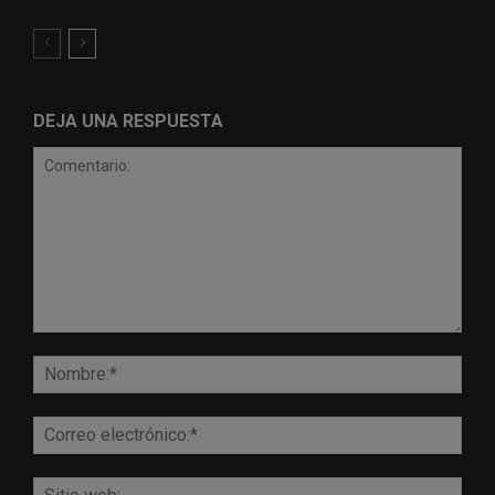
DEJA UNA RESPUESTA
Comentario:
Nomb
Corr
elect
Sitio