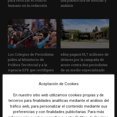
para reforzar el control
una plataforma de noticias y
humano en la redacción
análisis
Los Colegios de Periodistas
eBay pagará 55,7 millones de
piden al Ministerio de
dólares por la campaña de
Política Territorial y a la
acoso contra dos periodistas
Agencia EFE que rectifiquen
de un medio especializado
convocatorias de empleo por
favorecer el intrusismo
Aceptación de Cookies
En nuestro sitio web utilizamos cookies propias y de
terceros para finalidades analíticas mediante el análisis del
tráfico web, para personalizar el contenido mediante sus
preferencias y con finalidades publicitarias. Para más