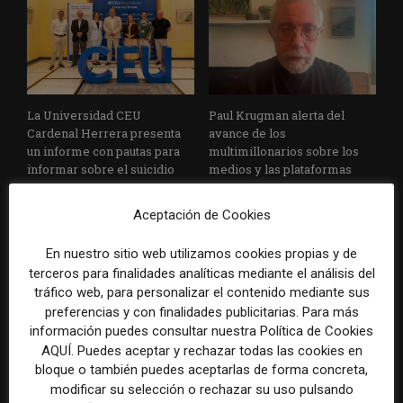
La Universidad CEU
Paul Krugman alerta del
Cardenal Herrera presenta
avance de los
un informe con pautas para
multimillonarios sobre los
informar sobre el suicidio
medios y las plataformas
Aceptación de Cookies
En nuestro sitio web utilizamos cookies propias y de
terceros para finalidades analíticas mediante el análisis del
tráfico web, para personalizar el contenido mediante sus
preferencias y con finalidades publicitarias. Para más
información puedes consultar nuestra Política de Cookies
La Marea cierra 2025 con
El Premio Gabo 2026
AQUÍ. Puedes aceptar y rechazar todas las cookies en
superávit, pero su
reconoce cinco historias de
bloque o también puedes aceptarlas de forma concreta,
cooperativa pierde 38.542
Brasil, España y El Salvador
modificar su selección o rechazar su uso pulsando
euros
sobre el poder, la memoria y