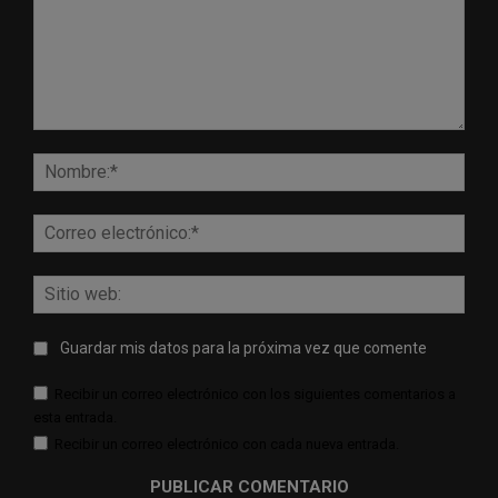
Comentario:
Nomb
Corr
elect
Sitio
web:
Guardar mis datos para la próxima vez que comente
Recibir un correo electrónico con los siguientes comentarios a
esta entrada.
Recibir un correo electrónico con cada nueva entrada.