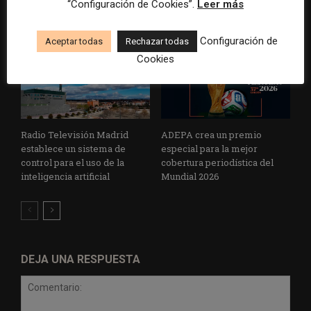
“Configuración de Cookies”.
Leer más
la violencia
Configuración de
Aceptar todas
Rechazar todas
Cookies
Radio Televisión Madrid
ADEPA crea un premio
establece un sistema de
especial para la mejor
control para el uso de la
cobertura periodística del
inteligencia artificial
Mundial 2026
DEJA UNA RESPUESTA