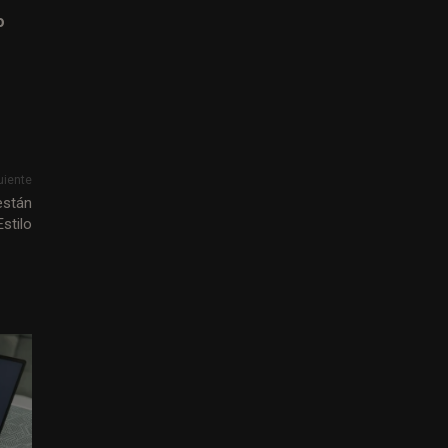
o
uiente
están
stilo