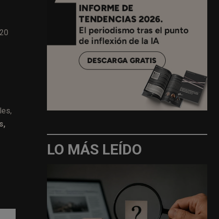
120
les,
s,
LO MÁS LEÍDO