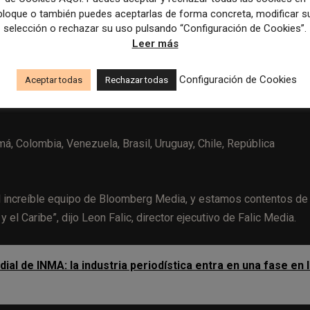
bloque o también puedes aceptarlas de forma concreta, modificar s
selección o rechazar su uso pulsando “Configuración de Cookies”.
Leer más
edia, empresa propiedad de Falic Group of Companies,
un
 tiendas de viajes minoristas /
duty free
y boutiques de mar
Configuración de Cookies
Aceptar todas
Rechazar todas
cas de moda y belleza, distribución de productos de consumo, y
á, Colombia, Venezuela, Brasil, Uruguay, Chile, República
l increíble equipo de Bloomberg Media, y estamos contentos de
 el Caribe”, dijo Leon Falic, director ejecutivo de Falic Media.
l de INMA: la industria periodística entra en una fase en 