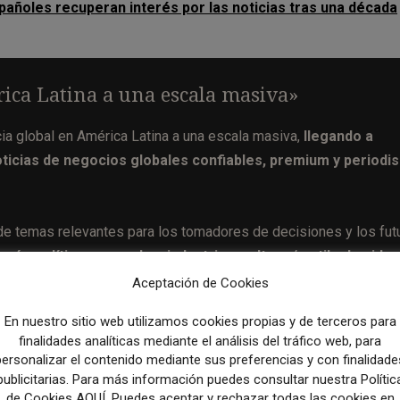
pañoles recuperan interés por las noticias tras una década
ca Latina a una escala masiva»
a global en América Latina a una escala masiva,
llegando a
ticias de negocios globales confiables, premium y periodi
de temas relevantes para los tomadores de decisiones y los fut
ía, política, mercados, industrias, cultura / estilo de vida,
Aceptación de Cookies
En nuestro sitio web utilizamos cookies propias y de terceros para
finalidades analíticas mediante el análisis del tráfico web, para
personalizar el contenido mediante sus preferencias y con finalidade
enido
teaser
gratuito en vídeo y texto,
pero el acceso completo
publicitarias. Para más información puedes consultar nuestra Polític
cceso a boletines informativos y otros productos a través de un
de Cookies AQUÍ. Puedes aceptar y rechazar todas las cookies en