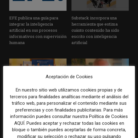
EFE publica una guía para
Substack incorpora una
integrar la inteligencia
herramienta que estima
artificial en sus procesos
cuánto contenido ha sido
informativos con supervisión
escrito con inteligencia
humana
artificial
Aceptación de Cookies
En nuestro sitio web utilizamos cookies propias y de
terceros para finalidades analíticas mediante el análisis del
La Universidad CEU
Paul Krugman alerta del
tráfico web, para personalizar el contenido mediante sus
Cardenal Herrera presenta
avance de los
preferencias y con finalidades publicitarias. Para más
un informe con pautas para
multimillonarios sobre los
información puedes consultar nuestra Política de Cookies
informar sobre el suicidio
medios y las plataformas
AQUÍ. Puedes aceptar y rechazar todas las cookies en
bloque o también puedes aceptarlas de forma concreta,
modificar su selección o rechazar su uso pulsando