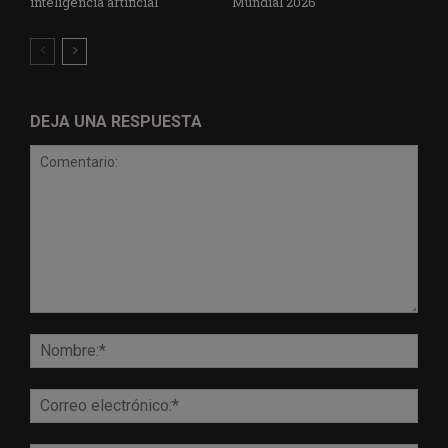
inteligencia artificial
Mundial 2026
DEJA UNA RESPUESTA
Comentario:
Nomb
Corr
elect