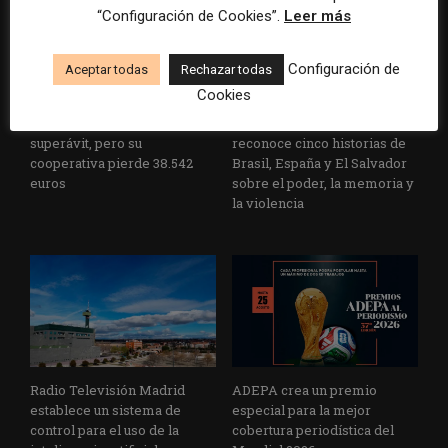
“Configuración de Cookies”.
Leer más
Configuración de
Aceptar todas
Rechazar todas
Cookies
La Marea cierra 2025 con
El Premio Gabo 2026
superávit, pero su
reconoce cinco historias de
cooperativa pierde 38.542
Brasil, España y El Salvador
euros
sobre el poder, la memoria y
la violencia
Radio Televisión Madrid
ADEPA crea un premio
establece un sistema de
especial para la mejor
control para el uso de la
cobertura periodística del