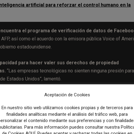
teligencia artificial para reforzar el control humano en la
 encuentra el programa de verificación de datos de Faceboo
a AFP, así como el acuerdo con la emisora pública Voice of Ameri
gobierno estadounidense.
apacidad para hacer valer sus derechos de propiedad
as.
“Las empresas tecnológicas no sienten ninguna presión para
o de Estados Unidos”, lamentó.
spuesta sindical
Aceptación de Cookies
En nuestro sitio web utilizamos cookies propias y de terceros para
 para los medios de comunicación, acentuado por el descenso de
finalidades analíticas mediante el análisis del tráfico web, para
ia artificial que alteran los modelos de distribución y producción
personalizar el contenido mediante sus preferencias y con finalidade
publicitarias. Para más información puedes consultar nuestra Polític
de Cookies AQUÍ. Puedes aceptar y rechazar todas las cookies en