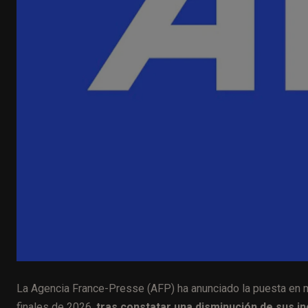
La Agencia France-Presse (AFP) ha anunciado la puesta en m
finales de 2026,
tras constatar una disminución de sus in