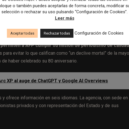
bloque o también puedes aceptarlas de forma concreta, modificar s
ros y una facturación de 326,4 millones, su dirección consider
selección o rechazar su uso pulsando “Configuración de Cookies”.
ativa y operativa. En ese mismo ejercicio, la agencia recibió 118
Leer más
rés general.
Configuración de Cookies
Aceptar todas
Rechazar todas
nado al anuncio con un comunicado en el que se compromet
 permiten a AFP cumplir su misión de periodismo de calidad
para evitar lo que califican como “un declive mortal” de la mayo
 de haber celebrado su 80 aniversario.
Arc XP al auge de ChatGPT y Google AI Overviews
y ofrece información en seis idiomas. La agencia, con sede en
ccionistas privados y con representación del Estado y de sus