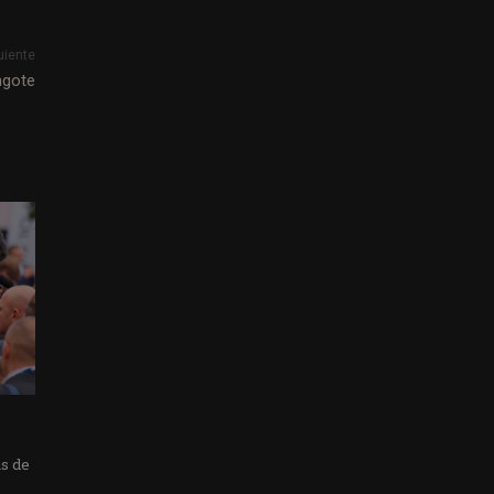
uiente
ngote
as de