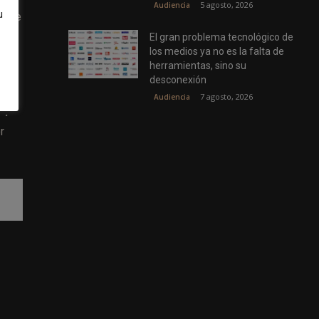
5 agosto, 2026
Audiencia
u
a que
,9
El gran problema tecnológico de
los medios ya no es la falta de
herramientas, sino su
desconexión
en a
7 agosto, 2026
Audiencia
”.
r