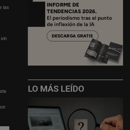
e las
 sin
LO MÁS LEÍDO
este
por