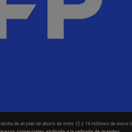
archa de un plan de ahorro de entre 12 y 14 millones de euros 
gresos comerciales atribuida a la retirada de grandes