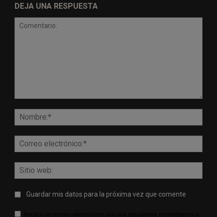
DEJA UNA RESPUESTA
Comentario:
Nomb
Corr
elect
Sitio
web:
Guardar mis datos para la próxima vez que comente
Recibir un correo electrónico con los siguientes comentarios a