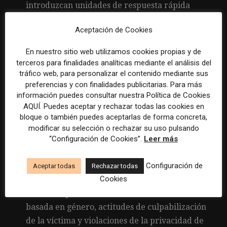
introduzcan unidades de respuesta rápida
enfocadas en la seguridad de los periodistas,
Aceptación de Cookies
con puntos de contacto humanos.
Apoyar la regulación
para hacer que las
En nuestro sitio web utilizamos cookies propias y de
terceros para finalidades analíticas mediante el análisis del
compañías de redes sociales sean responsables
tráfico web, para personalizar el contenido mediante sus
de la seguridad de las mujeres periodistas en
preferencias y con finalidades publicitarias. Para más
sus servicios.
información puedes consultar nuestra Política de Cookies
AQUÍ. Puedes aceptar y rechazar todas las cookies en
Actuar según la recomendación de noviembre
bloque o también puedes aceptarlas de forma concreta,
de 2021 del Grupo de Expertos del Consejo de
modificar su selección o rechazar su uso pulsando
Europa sobre la Acción contra la Violencia
“Configuración de Cookies”.
Leer más
hacia las Mujeres y la Violencia Doméstica
que
Configuración de
alienta a las organizaciones de medios y
Aceptar todas
Rechazar todas
Cookies
sindicatos de periodistas a «tomar pasos
concretos para erradicar la discriminación
basada en género, actitudes de culpabilización
de la víctima y violaciones de la privacidad de