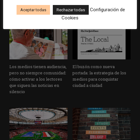
y negocios periodísticos
grandes grupos de prensa
tradicionales
Configuración de
Aceptar todas
Rechazar todas
Cookies
Los medios tienen audiencia,
El buzón como nueva
pero no siempre comunidad:
portada: la estrategia de los
cómo activar a los lectores
medios para conquistar
que siguen las noticias en
ciudad a ciudad
silencio