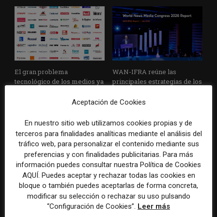
El gran problema
WAN-IFRA reúne las
tecnológico de los medios ya
principales estrategias de los
no es la falta de
medios ante la IA, la pérdida
herramientas, sino su
de ingresos y los cambios de
Aceptación de Cookies
desconexión
consumo
En nuestro sitio web utilizamos cookies propias y de
terceros para finalidades analíticas mediante el análisis del
tráfico web, para personalizar el contenido mediante sus
preferencias y con finalidades publicitarias. Para más
información puedes consultar nuestra Política de Cookies
AQUÍ. Puedes aceptar y rechazar todas las cookies en
bloque o también puedes aceptarlas de forma concreta,
modificar su selección o rechazar su uso pulsando
Veinte ejemplos de uso de la
La bolsa ha borrado hasta el
“Configuración de Cookies”.
Leer más
IA en redacciones, productos
98% del valor de algunos