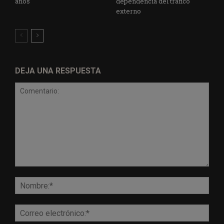
años
dependencia del tráfico
externo
DEJA UNA RESPUESTA
Comentario:
Nomb
Corr
elect