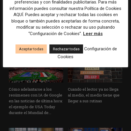
preferencias y con finalidades publicitarias. Para más
información puedes consultar nuestra Política de Cookies
Los medios tienen audiencia,
El buzón como nueva
AQUÍ. Puedes aceptar y rechazar todas las cookies en
pero no siempre comunidad:
portada: la estrategia de los
bloque o también puedes aceptarlas de forma concreta,
cómo activar a los lectores
medios para conquistar
modificar su selección o rechazar su uso pulsando
que siguen las noticias en
ciudad a ciudad
“Configuración de Cookies”.
Leer más
silencio
Configuración de
Aceptar todas
Rechazar todas
Cookies
Cómo adelantarse a los
Cuando el lector ya no llega
resúmenes con IA de Google
al medio, el medio tiene que
en las noticias de última hora:
llegar a sus rutinas
el ejemplo de USA Today
durante el Mundial de...