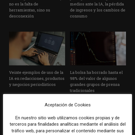
no es la falta de
medios ante la IA, la pérdida
herramientas, sino su
de ingresos y los cambios de
desconexión
consumo
Veinte ejemplos de uso de la
La bolsa ha borrado hasta el
IA en redacciones, productos
98% del valor de algunos
y negocios periodísticos
grandes grupos de prensa
tradicionales
Aceptación de Cookies
En nuestro sitio web utilizamos cookies propias y de
terceros para finalidades analíticas mediante el análisis del
tráfico web, para personalizar el contenido mediante sus