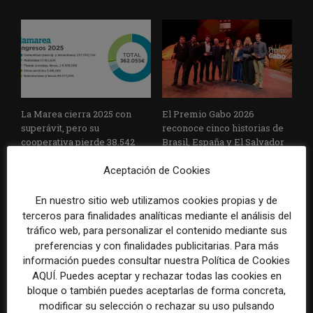
La Marea cierra 2025 con
El Premio Gabo 2026
superávit, pero su
reconoce cinco historias de
cooperativa pierde 38.542
Brasil, España y El Salvador
euros
sobre el poder, la memoria y
la violencia
Aceptación de Cookies
En nuestro sitio web utilizamos cookies propias y de
terceros para finalidades analíticas mediante el análisis del
tráfico web, para personalizar el contenido mediante sus
preferencias y con finalidades publicitarias. Para más
información puedes consultar nuestra Política de Cookies
AQUÍ. Puedes aceptar y rechazar todas las cookies en
bloque o también puedes aceptarlas de forma concreta,
Radio Televisión Madrid
ADEPA crea un premio
modificar su selección o rechazar su uso pulsando