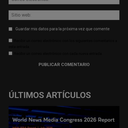
elect
Sitio
web:
Guardar mis datos para la próxima vez que comente
Recibir un correo electrónico con los siguientes comentarios a
esta entrada.
Recibir un correo electrónico con cada nueva entrada.
ÚLTIMOS ARTÍCULOS