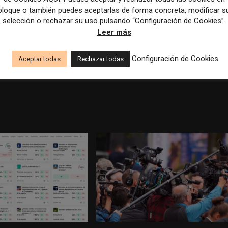
del sistema y cómo fue desarrollado.
bloque o también puedes aceptarlas de forma concreta, modificar s
selección o rechazar su uso pulsando “Configuración de Cookies”.
Leer más
Artículo sig
Configuración de Cookies
Aceptar todas
Rechazar todas
Mediahuis Ireland reaches 100,000 digital subscriber milest
Press Ga