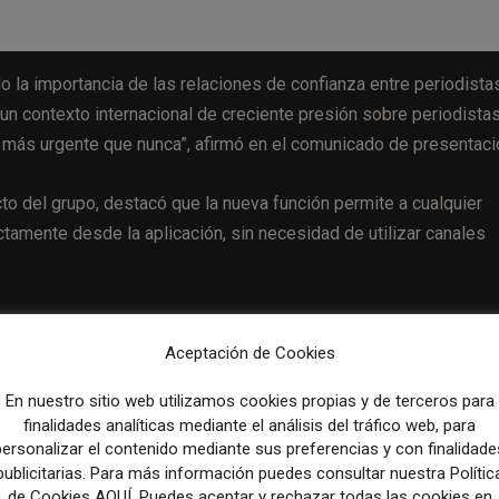
do la importancia de las relaciones de confianza entre periodista
 un contexto internacional de creciente presión sobre periodista
s más urgente que nunca”, afirmó en el comunicado de presentaci
to del grupo, destacó que la nueva función permite a cualquier
tamente desde la aplicación, sin necesidad de utilizar canales
resford señaló que
proteger la identidad de quienes
sencial para que el periodismo pueda cumplir con su funci
Aceptación de Cookies
ó también la decisión del diario de liberar el código fuente y
En nuestro sitio web utilizamos cookies propias y de terceros para
nales para extender su adopción.
finalidades analíticas mediante el análisis del tráfico web, para
personalizar el contenido mediante sus preferencias y con finalidade
p de
The Guardian
, disponible en App Store y Google Play. El me
publicitarias. Para más información puedes consultar nuestra Polític
de Cookies AQUÍ. Puedes aceptar y rechazar todas las cookies en