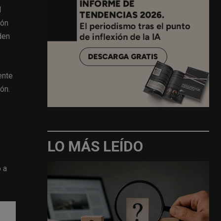
l
ión
den
ente
ón.
LO MÁS LEÍDO
 a