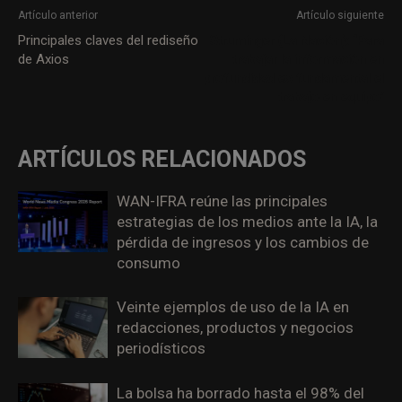
Artículo anterior
Artículo siguiente
Principales claves del rediseño
Struminger (La Nación): “Para
de Axios
trabajar la información en
profundidad es fundamental el
trabajo en equipo”
ARTÍCULOS RELACIONADOS
WAN-IFRA reúne las principales
estrategias de los medios ante la IA, la
pérdida de ingresos y los cambios de
consumo
Veinte ejemplos de uso de la IA en
redacciones, productos y negocios
periodísticos
La bolsa ha borrado hasta el 98% del