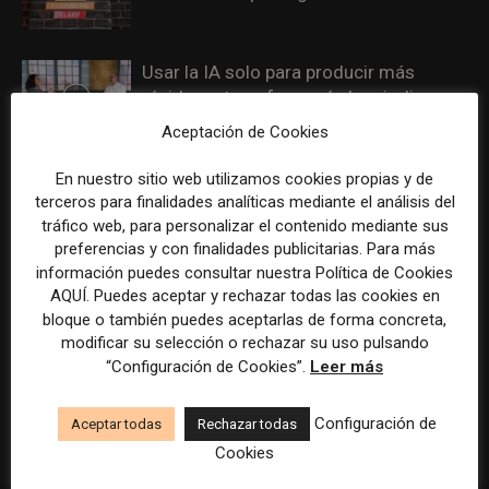
Usar la IA solo para producir más
rápido no transformará el periodismo
Aceptación de Cookies
Doce lecciones de Oxford para las
En nuestro sitio web utilizamos cookies propias y de
redacciones: menos retórica sobre
terceros para finalidades analíticas mediante el análisis del
innovación y más método periodístico
tráfico web, para personalizar el contenido mediante sus
preferencias y con finalidades publicitarias. Para más
información puedes consultar nuestra Política de Cookies
El periodista ya no basta: los grandes
AQUÍ. Puedes aceptar y rechazar todas las cookies en
medios rediseñan sus redacciones con
bloque o también puedes aceptarlas de forma concreta,
perfiles que no existían hace cinco
modificar su selección o rechazar su uso pulsando
años
“Configuración de Cookies”.
Leer más
Las aplicaciones móviles ganan peso
Configuración de
Aceptar todas
Rechazar todas
para los medios como vía directa para
Cookies
fidelizar lectores y reducir dependencia
del tráfico externo