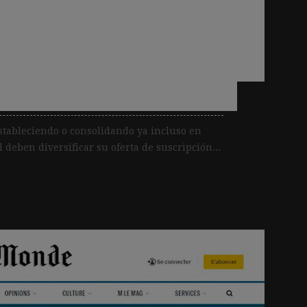
 de Zuora anima a los
icar las ofertas de
seguir creciendo
stableciendo o consolidando ya incluso en
deben diversificar su oferta de suscripción...