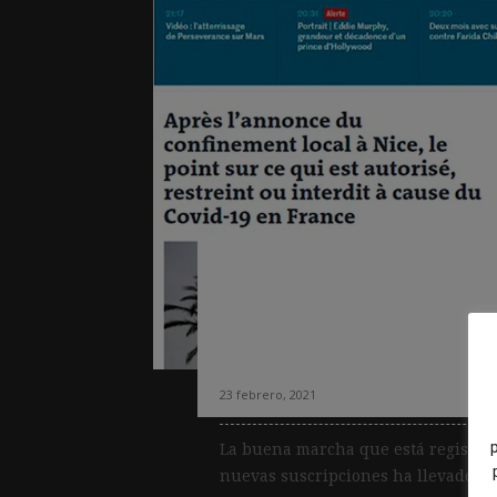
La diversificación
el número de nuev
Monde
23 febrero, 2021
La buena marcha que está registra
nuevas suscripciones ha llevado al 