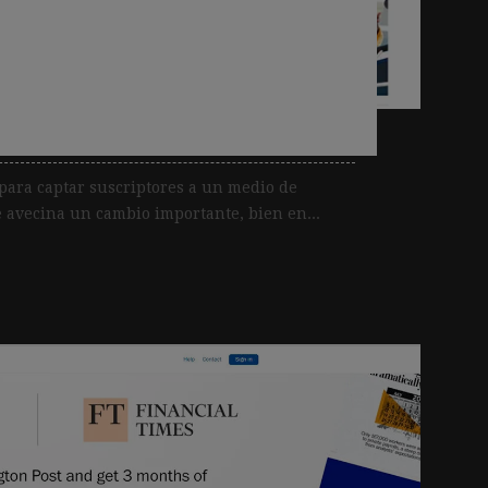
omo disparador de
 ejemplo del New York
para captar suscriptores a un medio de
avecina un cambio importante, bien en...