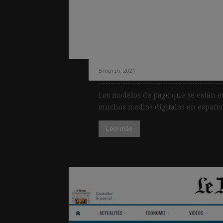
El último estudio
editores a diversif
suscripción para 
5 marzo, 2021
Los modelos de pago que se están e
muchos medios digitales en español 
Leer más