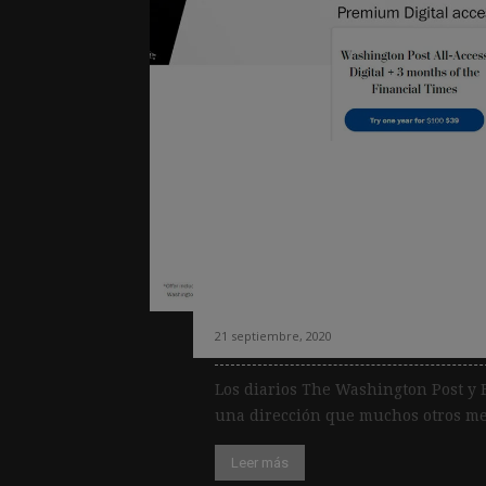
The Washington P
sellan una alianz
suscripción tempo
las elecciones e
21 septiembre, 2020
Los diarios The Washington Post y 
una dirección que muchos otros med
Leer más