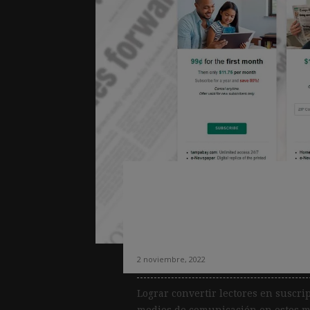
Ocho razones por l
no se suscriben a
su suscripción
2 noviembre, 2022
Lograr convertir lectores en suscri
medios de comunicación en estos mo