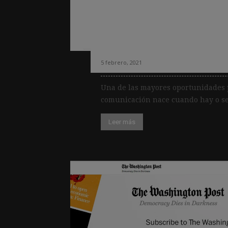
Las elecciones c
suscripciones: el
Times (de nuevo)
5 febrero, 2021
Una de las mayores oportunidades 
comunicación nace cuando hay o se 
Leer más