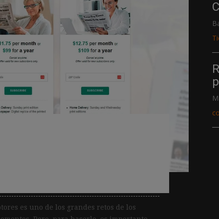
C
B
T
R
p
M
c
as cuales los lectores
 los medios o cancelan
ptores es uno de los grandes retos de los
mentos. Pero, para hacerlo, es importante...