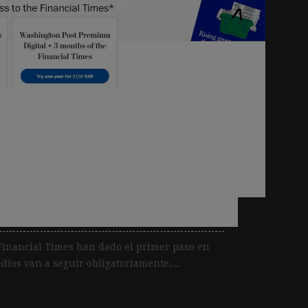
ost y Financial Times
a para ofrecer una
ral conjunta de cara a
n EEUU
Financial Times han dado el primer paso en
ios van a seguir obligatoriamente,...