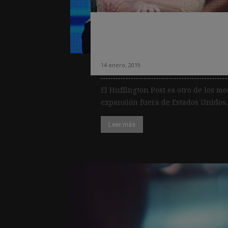
El Huffington Pos
edición en Alema
14 enero, 2019
El Huffington Post es otro de los m
expansión fuera de Estados Unidos.
Leer más