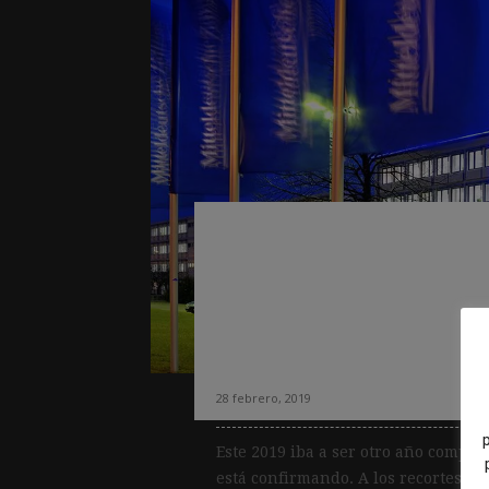
Crisis de la prens
alemán Dumont q
medios y centrar
empresas y tecno
28 febrero, 2019
Este 2019 iba a ser otro año compli
está confirmando. A los recortes de 