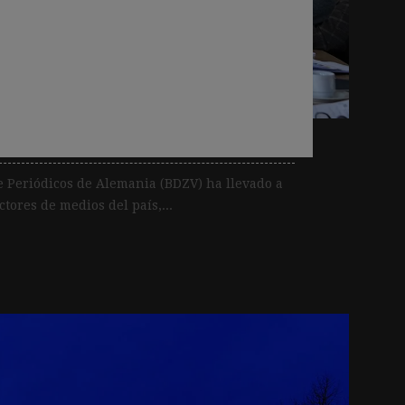
cripciones y nuevos
 y newsletter),
idades de los medios
e Periódicos de Alemania (BDZV) ha llevado a
tores de medios del país,...