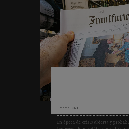
Alemania: una enc
pandemia ha aume
los periódicos im
3 marzo, 2021
En época de crisis abierta y probab
impresas de periódicos, que han vis