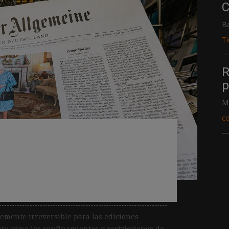
C
B
T
R
p
M
c
uesta revela que la
ntado el aprecio por
presos
lemente irreversible para las ediciones
to cómo los confinamientos y restricciones de