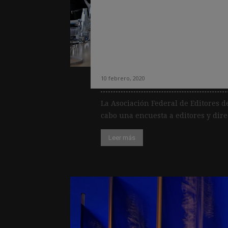
Digital-first, sus
formatos (podcast
principales prior
alemanes
10 febrero, 2020
La Asociación Federal de Editores d
cabo una encuesta a editores y direc
Leer más