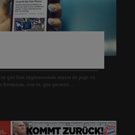
freemium se impone en
dicos que han implementado muros de pago en
freemium, esto es, que permite...