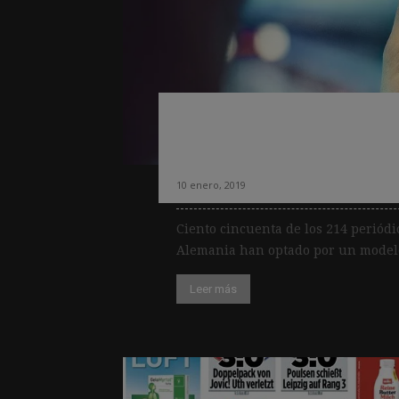
El muro de pago 
Alemania
10 enero, 2019
Ciento cincuenta de los 214 perió
Alemania han optado por un modelo 
Leer más