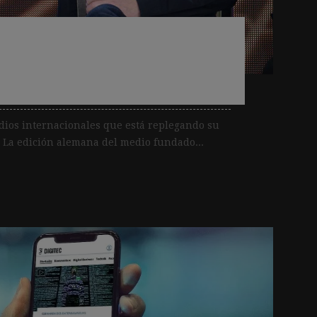
t cierra en marzo su
nia
edios internacionales que está replegando su
 La edición alemana del medio fundado...