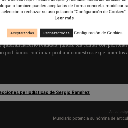
bloque o también puedes aceptarlas de forma concreta, modificar s
 mejor.
Se necesita mucha gente para administrar una
selección o rechazar su uso pulsando “Configuración de Cookies”.
tenido que nunca se han probado plantea muchas pregunta
Leer más
de la BBC, explica.
«Empujar los límites inevitablemente
forma en que interactuamos con el sector creativo y cómo
Configuración de Cookies
Aceptar todas
Rechazar todas
os con los sistemas establecidos de la BBC cuando sea pos
 quieran hacerlo realidad, juntos. Sin contar con personas
 no podríamos continuar probando nuestros experimentos 
lecciones periodísticas de Sergio Ramírez
Artículo sig
Mundiario potencia su nómina de articul