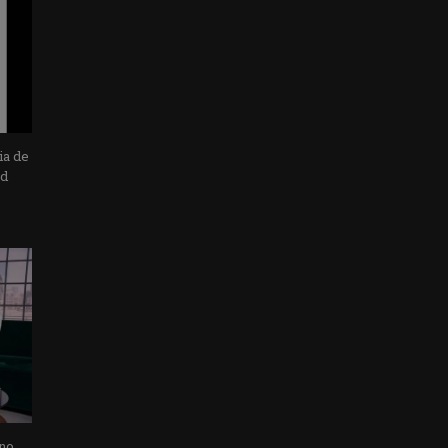
ia de
ad
 no