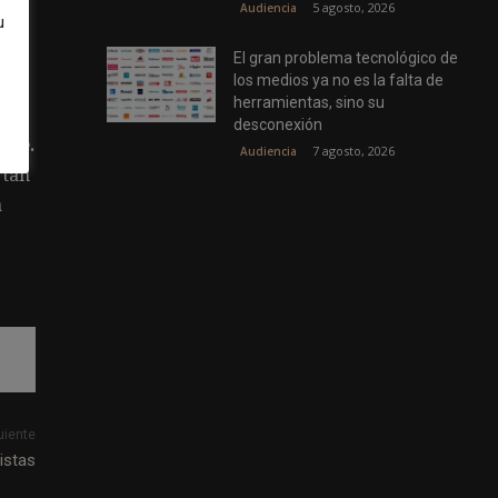
5 agosto, 2026
Audiencia
u
s y
El gran problema tecnológico de
los medios ya no es la falta de
herramientas, sino su
desconexión
ible.
7 agosto, 2026
Audiencia
 tan
a
uiente
istas