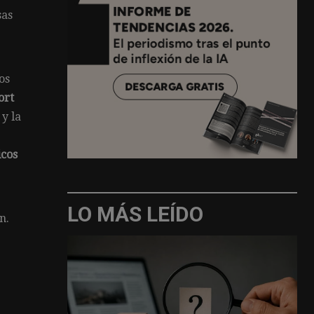
sas
os
ort
 y la
icos
LO MÁS LEÍDO
n.