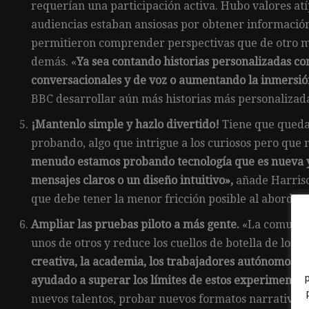
requerían una participación activa. Hubo valores atí
audiencias estaban ansiosas por obtener informació
permitieron comprender perspectivas que de otro mod
demás. «
Ya sea contando historias personalizadas con
conversacionales y de voz o aumentando la inmersión
BBC desarrollar aún más historias más personalizad
¡Mantenlo simple y hazlo divertido!
Tiene que quedar
probando, algo que intrigue a los curiosos pero que 
menudo estamos probando tecnología que es nueva y n
mensajes claros o un diseño intuitivo»,
añade Harrison
que debe tener la menor fricción posible al abordar
Ampliar las pruebas piloto a más gente.
«La comunid
unos de otros y reduce los cuellos de botella de los 
creativa, la academia, los trabajadores autónomos, o
ayudado a superar los límites de estos experimentos
nuevos talentos, probar nuevos formatos narrativos 