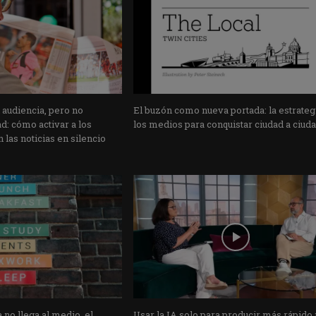
 audiencia, pero no
El buzón como nueva portada: la estrateg
: cómo activar a los
los medios para conquistar ciudad a ciud
 las noticias en silencio
 no llega al medio, el
Usar la IA solo para producir más rápido