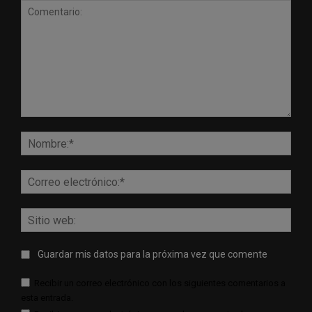
Comentario:
Nomb
Corr
elect
Sitio
web:
Guardar mis datos para la próxima vez que comente
Recibir un correo electrónico con los siguientes comentarios a
esta entrada.