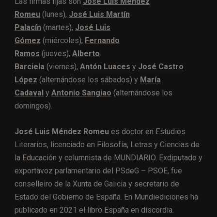
Las firmas fijas son
José Luis Méndez
Romeu
(lunes),
José Luis Martín
Palacín
(martes),
José Luis
Gómez
(miércoles),
Fernando
Ramos
(jueves),
Alberto
Barciela
(viernes),
Antón Luaces
y
José Castro
López
(alternándose los sábados) y
María
Cadaval
y
Antonio Sangiao
(alternándose los
domingos).
José Luis Méndez Romeu
es doctor en Estudios
Literarios, licenciado en Filosofía, Letras y Ciencias de
la Educación y columnista de MUNDIARIO. Exdiputado y
exportavoz parlamentario del PSdeG – PSOE, fue
conselleiro de la Xunta de Galicia y secretario de
Estado del Gobierno de España. En Mundiediciones ha
publicado en 2021 el libro España en discordia.