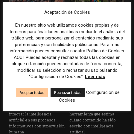
Aceptación de Cookies
Los Colegios de Periodistas
eBay pagará 55,7 millones de
En nuestro sitio web utilizamos cookies propias y de
piden al Ministerio de
dólares por la campaña de
terceros para finalidades analíticas mediante el análisis del
Política Territorial y a la
acoso contra dos periodistas
tráfico web, para personalizar el contenido mediante sus
Agencia EFE que rectifiquen
de un medio especializado
preferencias y con finalidades publicitarias. Para más
convocatorias de empleo por
información puedes consultar nuestra Política de Cookies
favorecer el intrusismo
AQUÍ. Puedes aceptar y rechazar todas las cookies en
bloque o también puedes aceptarlas de forma concreta,
modificar su selección o rechazar su uso pulsando
“Configuración de Cookies”.
Leer más
Configuración de
Aceptar todas
Rechazar todas
Cookies
EFE publica una guía para
Substack incorpora una
integrar la inteligencia
herramienta que estima
artificial en sus procesos
cuánto contenido ha sido
informativos con supervisión
escrito con inteligencia
humana
artificial