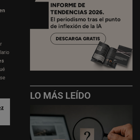
 en
r
lario
es
qué
 se
LO MÁS LEÍDO
ez