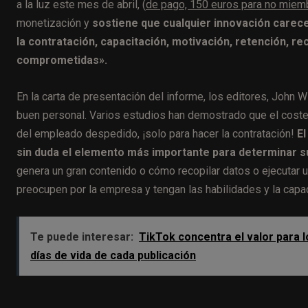
a la luz este mes de abril, (
de pago, 150 euros para no miem
monetización y
sostiene que cualquier innovación carece
la contratación, capacitación, motivación, retención, 
comprometidas».
En la carta de presentación del informe, los editores, John
buen personal. Varios estudios han demostrado que el coste 
del empleado despedido, ¡solo para hacer la contratación!
El
sin duda el elemento más importante para determinar su
genera un gran contenido o cómo recopilar datos o ejecutar 
preocupen por la empresa y tengan las habilidades y la capa
Te puede interesar:
TikTok concentra el valor para l
días de vida de cada publicación