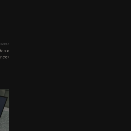
uiente
des a
ance»