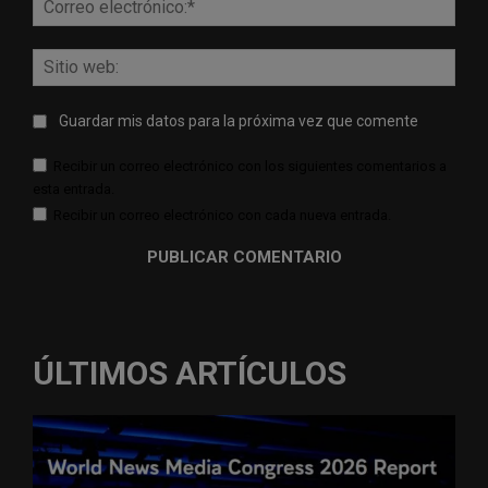
elect
Sitio
web:
Guardar mis datos para la próxima vez que comente
Recibir un correo electrónico con los siguientes comentarios a
esta entrada.
Recibir un correo electrónico con cada nueva entrada.
ÚLTIMOS ARTÍCULOS