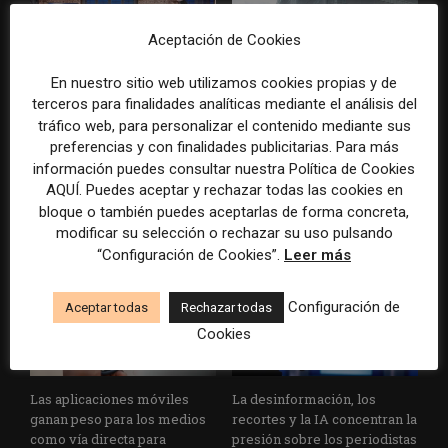
Aceptación de Cookies
En nuestro sitio web utilizamos cookies propias y de
terceros para finalidades analíticas mediante el análisis del
tráfico web, para personalizar el contenido mediante sus
Doce lecciones de Oxford
El periodista ya no basta: los
preferencias y con finalidades publicitarias. Para más
para las redacciones: menos
grandes medios rediseñan
información puedes consultar nuestra Política de Cookies
retórica sobre innovación y
sus redacciones con perfiles
AQUÍ. Puedes aceptar y rechazar todas las cookies en
más método periodístico
que no existían hace cinco
bloque o también puedes aceptarlas de forma concreta,
años
modificar su selección o rechazar su uso pulsando
“Configuración de Cookies”.
Leer más
Configuración de
Aceptar todas
Rechazar todas
Cookies
Las aplicaciones móviles
La desinformación, los
ganan peso para los medios
recortes y la IA concentran la
como vía directa para
presión sobre los periodistas