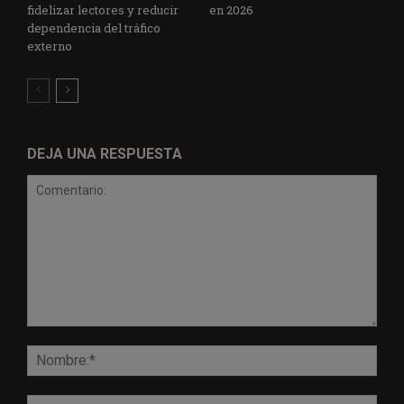
fidelizar lectores y reducir
en 2026
dependencia del tráfico
externo
DEJA UNA RESPUESTA
Comentario:
Nomb
Corr