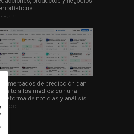
edacciones, productos y negocios
eriodísticos
 julio, 2026
os mercados de predicción dan
l salto a los medios con una
lataforma de noticias y análisis
 julio, 2026
s
a
u