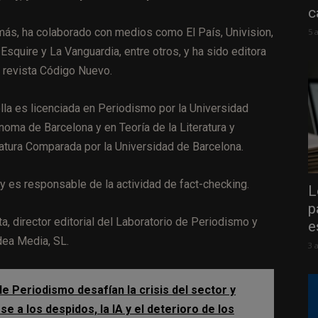
c
ás, ha colaborado con medios como El País, Univision,
5 
 Esquire y La Vanguardia, entre otros, y ha sido editora
a revista Código Nuevo.
lla es licenciada en Periodismo por la Universidad
noma de Barcelona y en Teoría de la Literatura y
ratura Comparada por la Universidad de Barcelona.
 y es responsable de la actividad de fact-checking.
L
p
a, director editorial del Laboratorio de Periodismo y
e
dea Media, SL.
3 
e Periodismo desafían la crisis del sector y
 a los despidos, la IA y el deterioro de los