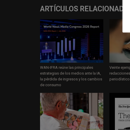
ARTÍCULOS RELACIONADO
WAN-IFRA reúne las principales
Veinte ejemp
estrategias de los medios ante la IA,
redacciones
la pérdida de ingresos y los cambios
periodístic
de consumo