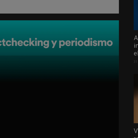
A
i
e
31
V