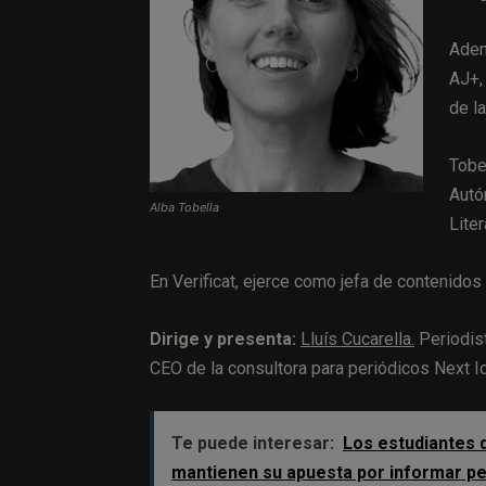
Adem
AJ+,
de l
Tobe
Autó
Alba Tobella
Lite
En Verificat, ejerce como jefa de contenidos
Dirige y presenta:
Lluís Cucarella.
Periodist
CEO de la consultora para periódicos Next I
Te puede interesar:
Los estudiantes d
mantienen su apuesta por informar pese