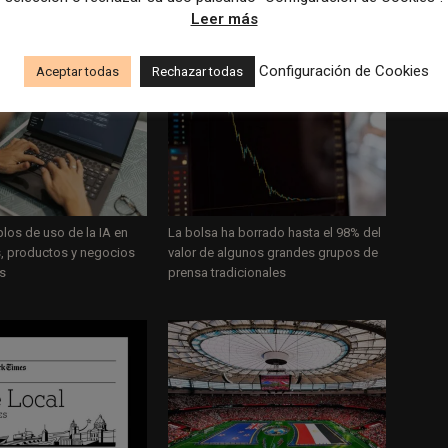
Leer más
S
Configuración de Cookies
Aceptar todas
Rechazar todas
los de uso de la IA en
La bolsa ha borrado hasta el 98% del
, productos y negocios
valor de algunos grandes grupos de
os
prensa tradicionales