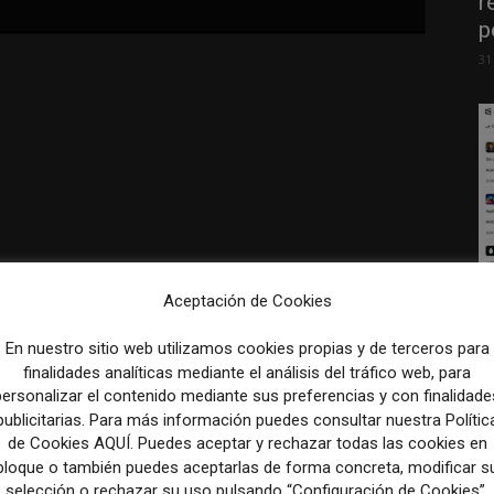
r
p
31
Aceptación de Cookies
L
e
En nuestro sitio web utilizamos cookies propias y de terceros para
p
finalidades analíticas mediante el análisis del tráfico web, para
Artículo siguiente
31
personalizar el contenido mediante sus preferencias y con finalidade
Iran’s PressTV, Russian outlets paid U.S.
publicitarias. Para más información puedes consultar nuestra Polític
contributors who also run Grayzone – The
de Cookies AQUÍ. Puedes aceptar y rechazar todas las cookies en
Washington Post
bloque o también puedes aceptarlas de forma concreta, modificar s
selección o rechazar su uso pulsando “Configuración de Cookies”.