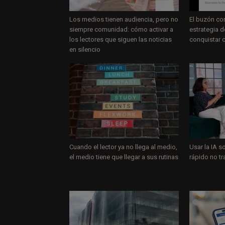
Los medios tienen audiencia, pero no
El buzón co
siempre comunidad: cómo activar a
estrategia 
los lectores que siguen las noticias
conquistar 
en silencio
Cuando el lector ya no llega al medio,
Usar la IA s
el medio tiene que llegar a sus rutinas
rápido no t