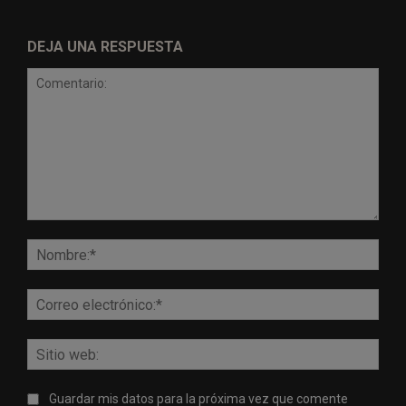
DEJA UNA RESPUESTA
Comentario:
Nomb
Corr
elect
Sitio
web:
Guardar mis datos para la próxima vez que comente