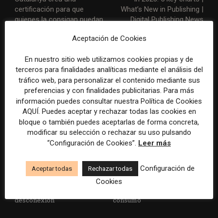
certificación para que
What’s New in Publishing |
quienes la consigan puedan
Digital Publishing News
dar charlas sobre
Aceptación de Cookies
desinformación con el aval
del propio colegio
En nuestro sitio web utilizamos cookies propias y de
terceros para finalidades analíticas mediante el análisis del
ARTÍCULOS RELACIONADOS
tráfico web, para personalizar el contenido mediante sus
preferencias y con finalidades publicitarias. Para más
información puedes consultar nuestra Política de Cookies
AQUÍ. Puedes aceptar y rechazar todas las cookies en
bloque o también puedes aceptarlas de forma concreta,
modificar su selección o rechazar su uso pulsando
“Configuración de Cookies”.
Leer más
El gran problema
WAN-IFRA reúne las
Configuración de
Aceptar todas
Rechazar todas
tecnológico de los medios ya
principales estrategias de los
no es la falta de
medios ante la IA, la pérdida
Cookies
herramientas, sino su
de ingresos y los cambios de
desconexión
consumo