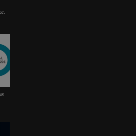
con
 su