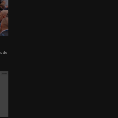
as de