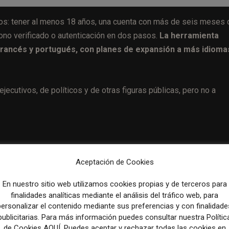
itos: tener al menos 18 años, una cuenta con más de seis meses 
no verificado o autenticación en dos pasos.
La herramienta
, francés y portugués, con planes de expansión a más idioma
ecutivos, de políticos y de otras figuras públicas, pero no a
ierto de X para clasificar las notas y evaluar la credibilidad de 
Aceptación de Cookies
iones y buscará consensos entre usuarios que suelen discrepar, c
En nuestro sitio web utilizamos cookies propias y de terceros para
finalidades analíticas mediante el análisis del tráfico web, para
personalizar el contenido mediante sus preferencias y con finalidade
orar la escala y la confiabilidad del proceso de verificación de
publicitarias. Para más información puedes consultar nuestra Polític
echos de terceros, las Notas de la Comunidad no reducirán la
de Cookies AQUÍ. Puedes aceptar y rechazar todas las cookies en