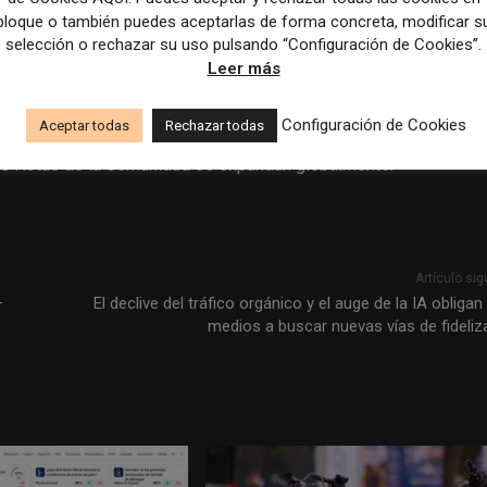
su lugar, proporcionarán un contexto adicional sin alterar la
bloque o también puedes aceptarlas de forma concreta, modificar s
selección o rechazar su uso pulsando “Configuración de Cookies”.
Leer más
pleno funcionamiento en Estados Unidos, dejarán de mostr
Configuración de Cookies
Aceptar todas
Rechazar todas
en el país.
Sin embargo, en otras regiones, el programa de
las Notas de la Comunidad se expandan globalmente.
Artículo sig
–
El declive del tráfico orgánico y el auge de la IA obligan
medios a buscar nuevas vías de fideliz