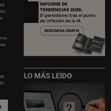
r).
til.
un
rios
ente
LO MÁS LEÍDO
da.
del
d