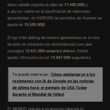
diario catalán registra un dato de
17.405.000
) y
a
abc.es
-cuarto en la clasificación de cabeceras
generalistas- en 4.009.000 (el periódico de Vocento se
queda en
15.595.000
).
El
top 5
del ránking de medios generalistas en el mes
de junio se completa con
elconfidencial.com
, que
consiguió
13.421.000 usuarios únicos
. Detrás
queda
20minutos.es
con
13.047.000
seguidores.
Te puede interesar:
Cómo adelantarse a los
resúmenes con IA de Google en las noticias
de última hora: el ejemplo de USA Today
durante el Mundial de fútbol
EL MUNDO, gracias a su apuesta clara por el