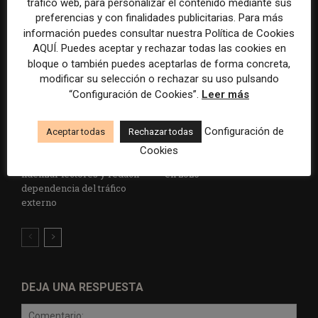
tráfico web, para personalizar el contenido mediante sus
preferencias y con finalidades publicitarias. Para más
información puedes consultar nuestra Política de Cookies
AQUÍ. Puedes aceptar y rechazar todas las cookies en
bloque o también puedes aceptarlas de forma concreta,
modificar su selección o rechazar su uso pulsando
“Configuración de Cookies”.
Leer más
Las aplicaciones móviles
La desinformación, los
Configuración de
Aceptar todas
Rechazar todas
ganan peso para los medios
recortes y la IA concentran la
Cookies
como vía directa para
presión sobre los periodistas
fidelizar lectores y reducir
en 2026
dependencia del tráfico
externo
DEJA UNA RESPUESTA