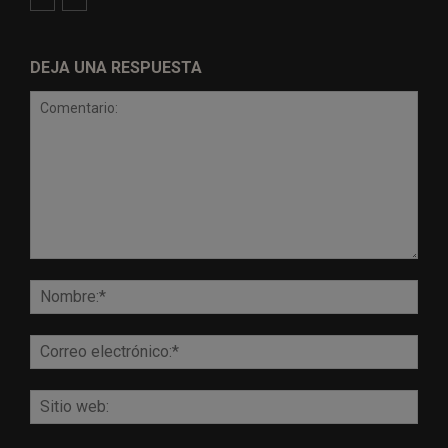
DEJA UNA RESPUESTA
Comentario:
Nomb
Corr
elect
Sitio
web: