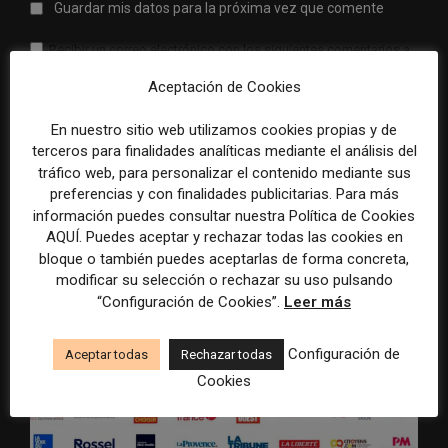
Guardar mis datos para la próxima vez que comente
Recibir un correo electrónico con los siguientes comentarios a
esta entrada.
Aceptación de Cookies
Recibir un correo electrónico con cada nueva entrada.
En nuestro sitio web utilizamos cookies propias y de
terceros para finalidades analíticas mediante el análisis del
tráfico web, para personalizar el contenido mediante sus
preferencias y con finalidades publicitarias. Para más
información puedes consultar nuestra Política de Cookies
ÚLTIMOS ARTÍCULOS
AQUÍ. Puedes aceptar y rechazar todas las cookies en
bloque o también puedes aceptarlas de forma concreta,
modificar su selección o rechazar su uso pulsando
“Configuración de Cookies”.
Leer más
Configuración de
Aceptar todas
Rechazar todas
Cookies