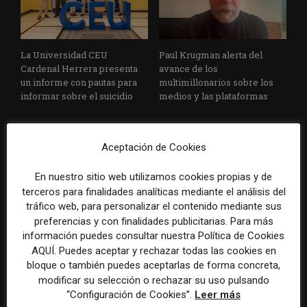
La Universidad CEU
Paul Krugman alerta del
Cardenal Herrera presenta
avance de los
un informe con pautas para
multimillonarios sobre los
informar sobre el suicidio
medios y las plataformas
Aceptación de Cookies
En nuestro sitio web utilizamos cookies propias y de
terceros para finalidades analíticas mediante el análisis del
tráfico web, para personalizar el contenido mediante sus
preferencias y con finalidades publicitarias. Para más
La Marea cierra 2025 con
El Premio Gabo 2026
información puedes consultar nuestra Política de Cookies
superávit, pero su
reconoce cinco historias de
AQUÍ. Puedes aceptar y rechazar todas las cookies en
cooperativa pierde 38.542
Brasil, España y El Salvador
euros
sobre el poder, la memoria y
bloque o también puedes aceptarlas de forma concreta,
la violencia
modificar su selección o rechazar su uso pulsando
“Configuración de Cookies”.
Leer más