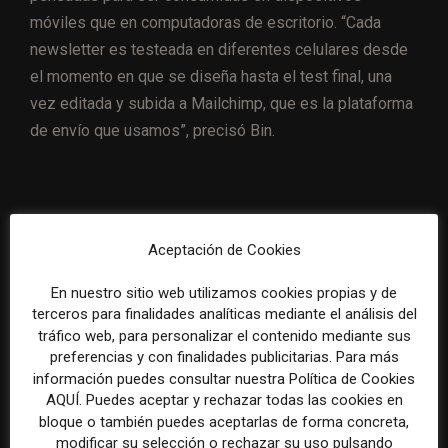
móviles que en computadoras de escritorio. “Cada
newsletter es testeada en diferentes celulares desde
el momento en que se diseña hasta el test final, una
vez editada y subida a Mailchimp, que es la plataforma
de envío que usamos”, precisó Bin.
Aceptación de Cookies
En nuestro sitio web utilizamos cookies propias y de
terceros para finalidades analíticas mediante el análisis del
tráfico web, para personalizar el contenido mediante sus
preferencias y con finalidades publicitarias. Para más
información puedes consultar nuestra Política de Cookies
AQUÍ. Puedes aceptar y rechazar todas las cookies en
bloque o también puedes aceptarlas de forma concreta,
Cada newsletter de Infobae cuenta con un diseño propio, de
modificar su selección o rechazar su uso pulsando