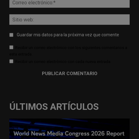
Corr
elect
Sitio
web:
Guardar mis datos para la próxima vez que comente
Recibir un correo electrónico con los siguientes comentarios a
esta entrada.
Recibir un correo electrónico con cada nueva entrada.
ÚLTIMOS ARTÍCULOS