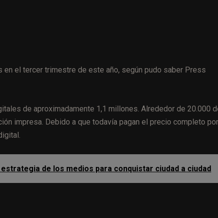
s en el tercer trimestre de este año, según pudo saber Press
gitales de aproximadamente 1,1 millones. Alrededor de 20.000 d
ción impresa. Debido a que todavía pagan el precio completo por
igital.
 estrategia de los medios para conquistar ciudad a ciudad