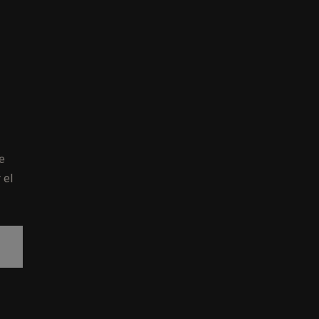
e
 el