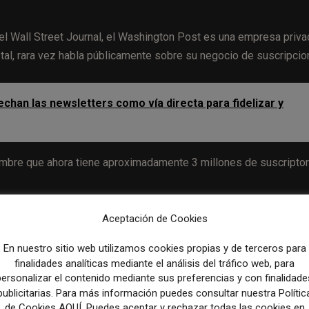
 el Wall Street Journal, el Washington Post es una empresa priva
al, rara vez habla públicamente sobre su negocio de suscripcio
an las newsletters como vía directa para fidelizar y
embre que ahora tiene aproximadamente 3 millones de suscripto
Aceptación de Cookies
En nuestro sitio web utilizamos cookies propias y de terceros para
finalidades analíticas mediante el análisis del tráfico web, para
personalizar el contenido mediante sus preferencias y con finalidade
crisis del Covid-19 y las elecciones presidenciales de 2020, el
publicitarias. Para más información puedes consultar nuestra Polític
io millón de nuevos lectores de pago a su base de suscriptores
de Cookies AQUÍ. Puedes aceptar y rechazar todas las cookies en