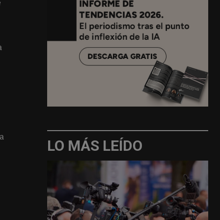
e
a
ra
LO MÁS LEÍDO