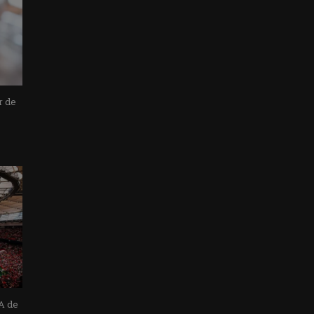
r de
A de