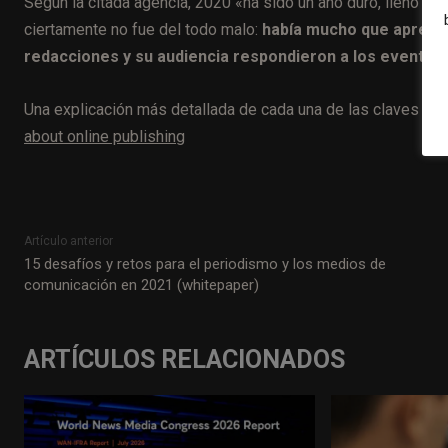
Según la citada agencia, 2020 «ha sido un año duro, lleno d
ciertamente no fue del todo malo:
había mucho que aprende
redacciones y su audiencia respondieron a los eventos 
Una explicación más detallada de cada una de las claves pue
about online publishing
Artículo anterior
15 desafíos y retos para el periodismo y los medios de
comunicación en 2021 (whitepaper)
ARTÍCULOS RELACIONADOS