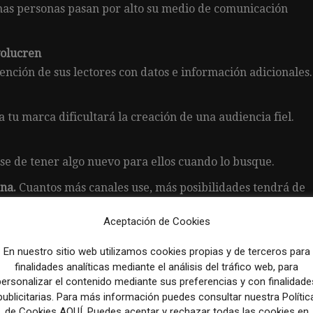
has personas pasan por alto su medio de comunicación
volucren
ención de sus lectores con datos e información adicionales.
a tu marca dificultará la creación de una audiencia fiel.
se de tener algo nuevo para ellos cuando lo busque.
na.
Cuantos más canales use, más posibilidades tendrá de
Aceptación de Cookies
En nuestro sitio web utilizamos cookies propias y de terceros para
ro no siempre comunidad: cómo activar a los lectores que
finalidades analíticas mediante el análisis del tráfico web, para
personalizar el contenido mediante sus preferencias y con finalidade
publicitarias. Para más información puedes consultar nuestra Polític
de Cookies AQUÍ. Puedes aceptar y rechazar todas las cookies en