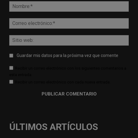
Nomb
Corr
elect
Sitio
web:
Guardar mis datos para la próxima vez que comente
Recibir un correo electrónico con los siguientes comentarios a
esta entrada.
Recibir un correo electrónico con cada nueva entrada.
ÚLTIMOS ARTÍCULOS