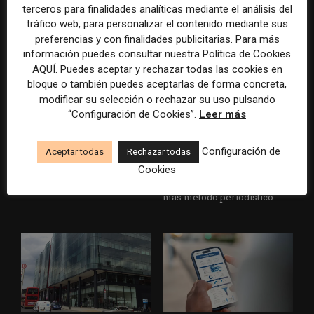
terceros para finalidades analíticas mediante el análisis del
el ejemplo de USA Today
tráfico web, para personalizar el contenido mediante sus
durante el Mundial de...
preferencias y con finalidades publicitarias. Para más
información puedes consultar nuestra Política de Cookies
AQUÍ. Puedes aceptar y rechazar todas las cookies en
bloque o también puedes aceptarlas de forma concreta,
modificar su selección o rechazar su uso pulsando
“Configuración de Cookies”.
Leer más
Configuración de
Aceptar todas
Rechazar todas
Usar la IA solo para producir
Doce lecciones de Oxford
más rápido no transformará
para las redacciones: menos
Cookies
el periodismo
retórica sobre innovación y
más método periodístico