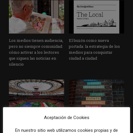
Los medios tienen audiencia,
El buzón como nueva
pero no siempre comunidad:
portada: la estrategia de los
cómo activar a los lectores
medios para conquistar
que siguen las noticias en
ciudad a ciudad
silencio
Aceptación de Cookies
Cómo adelantarse a los
Cuando el lector ya no llega
resúmenes con IA de Google
al medio, el medio tiene que
En nuestro sitio web utilizamos cookies propias y de
en las noticias de última hora:
llegar a sus rutinas