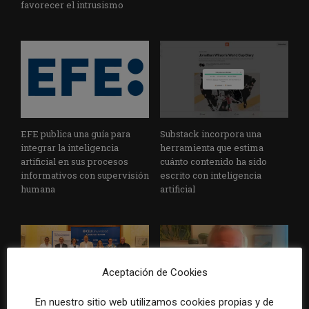
favorecer el intrusismo
EFE publica una guía para
Substack incorpora una
integrar la inteligencia
herramienta que estima
artificial en sus procesos
cuánto contenido ha sido
informativos con supervisión
escrito con inteligencia
humana
artificial
Aceptación de Cookies
En nuestro sitio web utilizamos cookies propias y de