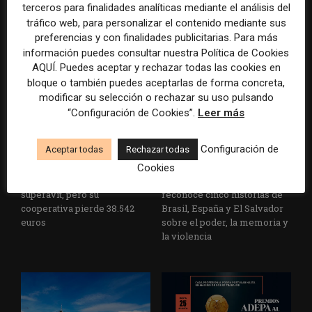
terceros para finalidades analíticas mediante el análisis del
La Universidad CEU
Paul Krugman alerta del
Cardenal Herrera presenta
avance de los
tráfico web, para personalizar el contenido mediante sus
un informe con pautas para
multimillonarios sobre los
preferencias y con finalidades publicitarias. Para más
informar sobre el suicidio
medios y las plataformas
información puedes consultar nuestra Política de Cookies
AQUÍ. Puedes aceptar y rechazar todas las cookies en
bloque o también puedes aceptarlas de forma concreta,
modificar su selección o rechazar su uso pulsando
“Configuración de Cookies”.
Leer más
Configuración de
Aceptar todas
Rechazar todas
Cookies
La Marea cierra 2025 con
El Premio Gabo 2026
superávit, pero su
reconoce cinco historias de
cooperativa pierde 38.542
Brasil, España y El Salvador
euros
sobre el poder, la memoria y
la violencia