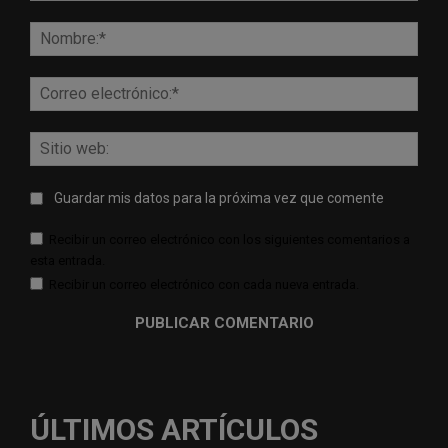
Comentario:
Nomb
Corr
elect
Sitio
web:
Guardar mis datos para la próxima vez que comente
Recibir un correo electrónico con los siguientes comentarios a
esta entrada.
Recibir un correo electrónico con cada nueva entrada.
ÚLTIMOS ARTÍCULOS