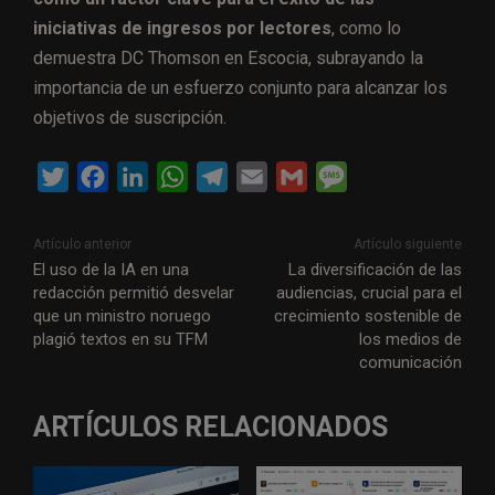
iniciativas de ingresos por lectores
, como lo
demuestra DC Thomson en Escocia, subrayando la
importancia de un esfuerzo conjunto para alcanzar los
objetivos de suscripción.
T
F
L
W
T
E
G
M
w
a
i
h
e
m
m
e
i
c
n
a
l
a
a
s
Artículo anterior
Artículo siguiente
t
e
k
t
e
i
i
s
El uso de la IA en una
La diversificación de las
redacción permitió desvelar
audiencias, crucial para el
t
b
e
s
g
l
l
a
que un ministro noruego
crecimiento sostenible de
e
o
d
A
r
g
plagió textos en su TFM
los medios de
r
o
I
p
a
e
comunicación
k
n
p
m
ARTÍCULOS RELACIONADOS