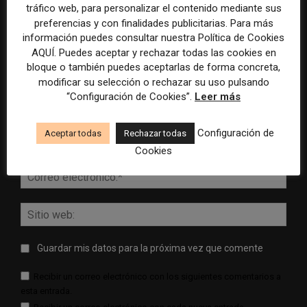
tráfico web, para personalizar el contenido mediante sus
preferencias y con finalidades publicitarias. Para más
información puedes consultar nuestra Política de Cookies
AQUÍ. Puedes aceptar y rechazar todas las cookies en
bloque o también puedes aceptarlas de forma concreta,
modificar su selección o rechazar su uso pulsando
“Configuración de Cookies”.
Leer más
Comentario:
Configuración de
Aceptar todas
Rechazar todas
Nomb
Cookies
Corr
elect
Sitio
web:
Guardar mis datos para la próxima vez que comente
Recibir un correo electrónico con los siguientes comentarios a
esta entrada.