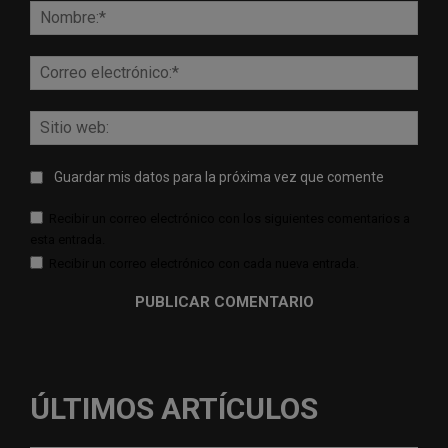
Nomb
Corr
elect
Sitio
web:
Guardar mis datos para la próxima vez que comente
Recibir un correo electrónico con los siguientes comentarios a
esta entrada.
Recibir un correo electrónico con cada nueva entrada.
ÚLTIMOS ARTÍCULOS