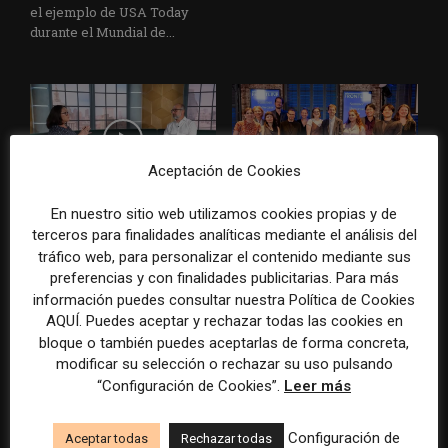
el ejemplo de USA Today
durante el Mundial de...
Aceptación de Cookies
En nuestro sitio web utilizamos cookies propias y de
Usar la IA solo para producir
Doce lecciones de Oxford
terceros para finalidades analíticas mediante el análisis del
más rápido no transformará
para las redacciones: menos
tráfico web, para personalizar el contenido mediante sus
el periodismo
retórica sobre innovación y
más método periodístico
preferencias y con finalidades publicitarias. Para más
información puedes consultar nuestra Política de Cookies
AQUÍ. Puedes aceptar y rechazar todas las cookies en
bloque o también puedes aceptarlas de forma concreta,
modificar su selección o rechazar su uso pulsando
“Configuración de Cookies”.
Leer más
Configuración de
Aceptar todas
Rechazar todas