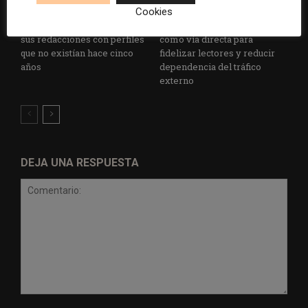
El periodista ya no basta: los
Las aplicaciones móviles
Cookies
grandes medios rediseñan
ganan peso para los medios
sus redacciones con perfiles
como vía directa para
que no existían hace cinco
fidelizar lectores y reducir
años
dependencia del tráfico
externo
DEJA UNA RESPUESTA
Comentario: