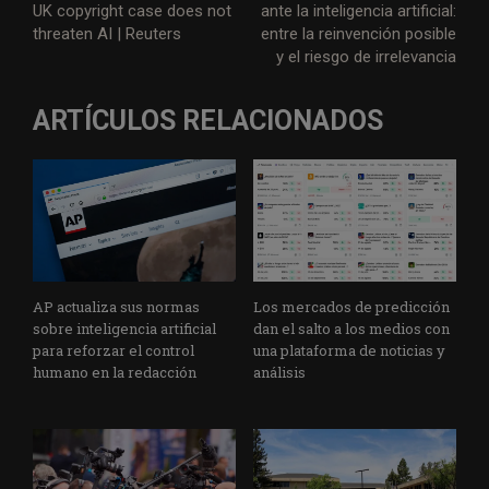
UK copyright case does not
ante la inteligencia artificial:
t
b
e
s
g
l
l
a
threaten AI | Reuters
entre la reinvención posible
e
o
d
A
r
g
y el riesgo de irrelevancia
r
o
I
p
a
e
k
n
p
m
ARTÍCULOS RELACIONADOS
AP actualiza sus normas
Los mercados de predicción
sobre inteligencia artificial
dan el salto a los medios con
para reforzar el control
una plataforma de noticias y
humano en la redacción
análisis