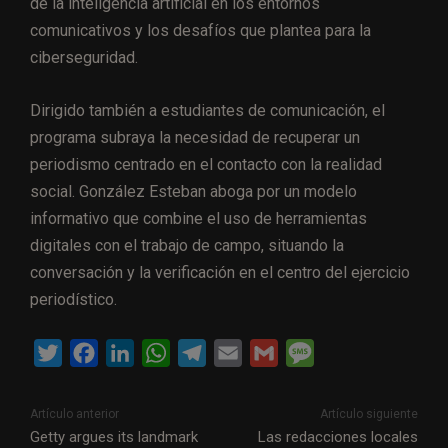
de la inteligencia artificial en los entornos
comunicativos y los desafíos que plantea para la
ciberseguridad.
Dirigido también a estudiantes de comunicación, el
programa subraya la necesidad de recuperar un
periodismo centrado en el contacto con la realidad
social. González Esteban aboga por un modelo
informativo que combine el uso de herramientas
digitales con el trabajo de campo, situando la
conversación y la verificación en el centro del ejercicio
periodístico.
T
F
L
W
T
E
G
M
w
a
i
h
e
m
m
e
i
c
n
a
l
a
a
s
Artículo anterior
Artículo siguiente
t
e
k
t
e
i
i
s
Getty argues its landmark
Las redacciones locales