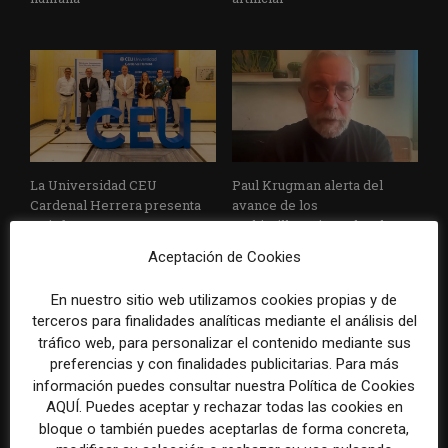
La Universidad CEU
Paul Krugman alerta del
Cardenal Herrera presenta
avance de los
un informe con pautas para
multimillonarios sobre los
informar sobre el suicidio
medios y las plataformas
Aceptación de Cookies
En nuestro sitio web utilizamos cookies propias y de
terceros para finalidades analíticas mediante el análisis del
tráfico web, para personalizar el contenido mediante sus
preferencias y con finalidades publicitarias. Para más
información puedes consultar nuestra Política de Cookies
AQUÍ. Puedes aceptar y rechazar todas las cookies en
bloque o también puedes aceptarlas de forma concreta,
La Marea cierra 2025 con
El Premio Gabo 2026