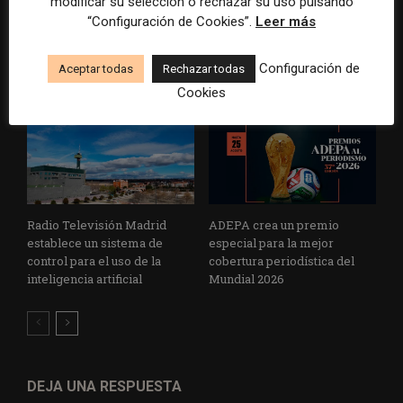
modificar su selección o rechazar su uso pulsando
superávit, pero su
reconoce cinco historias de
cooperativa pierde 38.542
Brasil, España y El Salvador
“Configuración de Cookies”.
Leer más
euros
sobre el poder, la memoria y
la violencia
Configuración de
Aceptar todas
Rechazar todas
Cookies
Radio Televisión Madrid
ADEPA crea un premio
establece un sistema de
especial para la mejor
control para el uso de la
cobertura periodística del
inteligencia artificial
Mundial 2026
DEJA UNA RESPUESTA