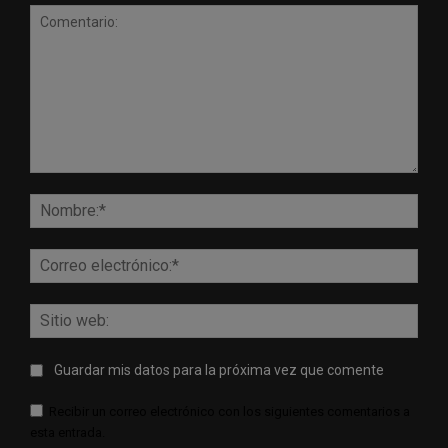
Comentario:
Nomb
Corr
elect
Sitio
web:
Guardar mis datos para la próxima vez que comente
Recibir un correo electrónico con los siguientes comentarios a
esta entrada.