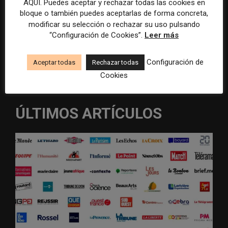
AQUÍ. Puedes aceptar y rechazar todas las cookies en
bloque o también puedes aceptarlas de forma concreta,
Recibir un correo electrónico con los siguientes comentarios a
modificar su selección o rechazar su uso pulsando
esta entrada.
“Configuración de Cookies”.
Leer más
Recibir un correo electrónico con cada nueva entrada.
Configuración de
Aceptar todas
Rechazar todas
Cookies
ÚLTIMOS ARTÍCULOS