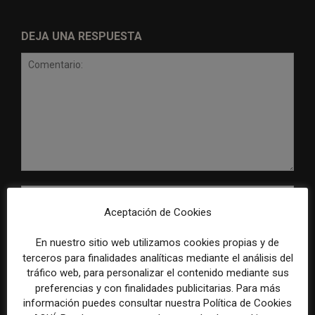
DEJA UNA RESPUESTA
Comentario:
Nomb
Aceptación de Cookies
Corr
En nuestro sitio web utilizamos cookies propias y de
elect
terceros para finalidades analíticas mediante el análisis del
Sitio
tráfico web, para personalizar el contenido mediante sus
web:
preferencias y con finalidades publicitarias. Para más
información puedes consultar nuestra Política de Cookies
Guardar mis datos para la próxima vez que comente