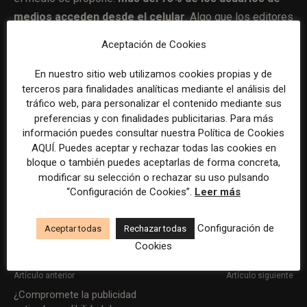
medios acceden desde el celular
. Algo que los editores
deben tener en cuenta al momento de proponer
Aceptación de Cookies
contenidos dado que ese usuario suele tener menos
tiempo, está haciendo otras tareas mientras mira el móvil
En nuestro sitio web utilizamos cookies propias y de
terceros para finalidades analíticas mediante el análisis del
y, sobre todo, tiene muchas pestañas abiertas.
tráfico web, para personalizar el contenido mediante sus
preferencias y con finalidades publicitarias. Para más
En
este link
se puede descargar el manual de uso de
información puedes consultar nuestra Política de Cookies
News Consumer Insights. Por el momento, solo está
AQUÍ. Puedes aceptar y rechazar todas las cookies en
bloque o también puedes aceptarlas de forma concreta,
disponible en inglés.
modificar su selección o rechazar su uso pulsando
“Configuración de Cookies”.
Leer más
Configuración de
Aceptar todas
Rechazar todas
ETIQUETAS
Google Analytics
News Consumer Insights
Cookies
Artículo anterior
Artículo siguiente
¿Compromete la publicidad
The New York Times da