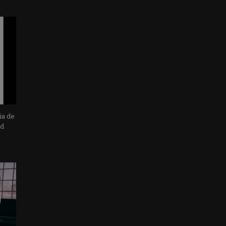
ia de
ad