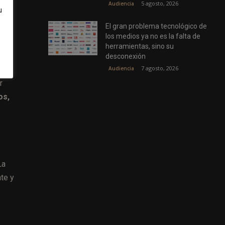
5 agosto, 2026
Audiencia
ales
u
les
El gran problema tecnológico de
los medios ya no es la falta de
herramientas, sino su
desconexión
7 agosto, 2026
Audiencia
r
os,
La
te y