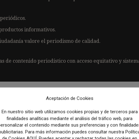
periódicos.
 productos informativos.
ciudadanía valore el periodismo de calidad.
s de contenido periodístico con acceso equitativo y sistem
lecciones periodísticas de Sergio Ramírez
Aceptación de Cookies
depende exclusivamente de políticas públicas.
En diversas
En nuestro sitio web utilizamos cookies propias y de terceros para
udadanas que gestionan medios locales
y modelos de negoci
finalidades analíticas mediante el análisis del tráfico web, para
personalizar el contenido mediante sus preferencias y con finalidade
icios adicionales como eventos o consultoría.
publicitarias. Para más información puedes consultar nuestra Polític
de Cookies AQUÍ. Puedes aceptar y rechazar todas las cookies en