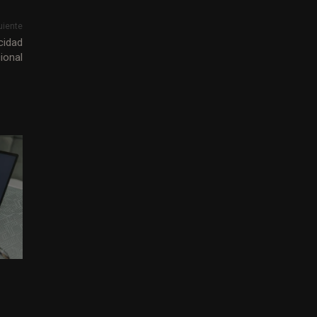
uiente
cidad
ional