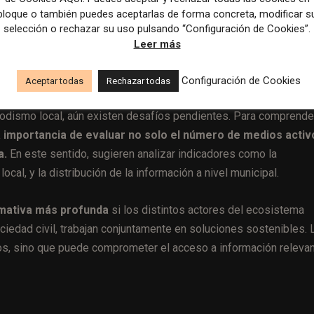
rtir recursos e infraestructuras permite a los medios loc
bloque o también puedes aceptarlas de forma concreta, modificar s
eficiencia. Además, las organizaciones periodísticas tradiciona
selección o rechazar su uso pulsando “Configuración de Cookies”.
Leer más
roducción y distribución de noticias.
Configuración de Cookies
s futuras
Aceptar todas
Rechazar todas
riodismo local, aún existen desafíos pendientes. Para comprende
a importancia de evaluar no solo el número de medios activ
a.
En este sentido, sugieren analizar indicadores como la
ocal, y la distribución de la información a nivel municipal.
ormativa más profunda
si los distintos actores del ecosistema
iedad civil, trabajan conjuntamente en soluciones sostenibles. 
ios, sino que puede comprometer el acceso a información relevan