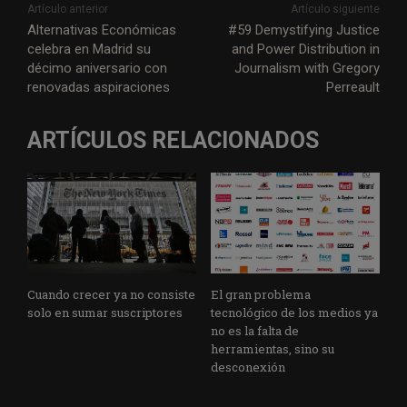
i
c
n
a
l
a
a
s
Artículo anterior
Artículo siguiente
t
e
k
t
e
i
i
s
Alternativas Económicas
#59 Demystifying Justice
celebra en Madrid su
and Power Distribution in
t
b
e
s
g
l
l
a
décimo aniversario con
Journalism with Gregory
e
o
d
A
r
g
renovadas aspiraciones
Perreault
r
o
I
p
a
e
k
n
p
m
ARTÍCULOS RELACIONADOS
Cuando crecer ya no consiste
El gran problema
solo en sumar suscriptores
tecnológico de los medios ya
no es la falta de
herramientas, sino su
desconexión