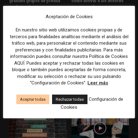
grandes grupos de prensa
cómo activar a los lectores
tradicionales
que siguen las noticias en
silencio
Aceptación de Cookies
En nuestro sitio web utilizamos cookies propias y de
terceros para finalidades analíticas mediante el análisis del
tráfico web, para personalizar el contenido mediante sus
preferencias y con finalidades publicitarias. Para más
información puedes consultar nuestra Política de Cookies
AQUÍ. Puedes aceptar y rechazar todas las cookies en
bloque o también puedes aceptarlas de forma concreta,
El buzón como nueva
Cómo adelantarse a los
modificar su selección o rechazar su uso pulsando
portada: la estrategia de los
resúmenes con IA de Google
medios para conquistar
en las noticias de última hora:
“Configuración de Cookies”.
Leer más
ciudad a ciudad
el ejemplo de USA Today
durante el Mundial de...
Configuración de
Aceptar todas
Rechazar todas
Cookies