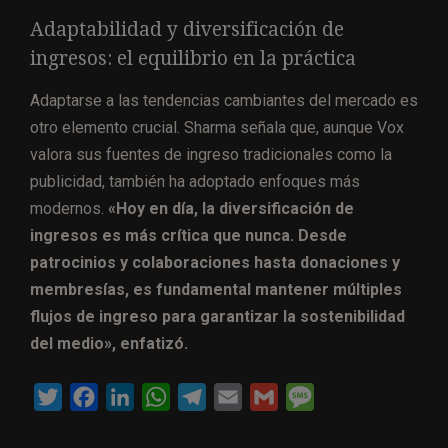
Adaptabilidad y diversificación de
ingresos: el equilibrio en la práctica
Adaptarse a las tendencias cambiantes del mercado es
otro elemento crucial. Sharma señala que, aunque Vox
valora sus fuentes de ingreso tradicionales como la
publicidad, también ha adoptado enfoques más
modernos.
«Hoy en día, la diversificación de
ingresos es más crítica que nunca. Desde
patrocinios y colaboraciones hasta donaciones y
membresías, es fundamental mantener múltiples
flujos de ingreso para garantizar la sostenibilidad
del medio», enfatizó.
T
F
L
W
T
E
G
M
w
a
i
h
e
m
m
e