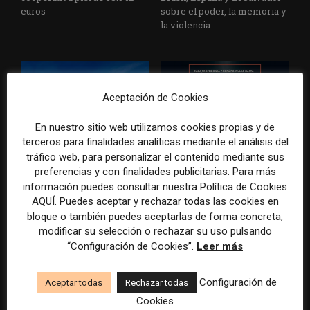
euros
sobre el poder, la memoria y
la violencia
Aceptación de Cookies
En nuestro sitio web utilizamos cookies propias y de
terceros para finalidades analíticas mediante el análisis del
Radio Televisión Madrid
ADEPA crea un premio
tráfico web, para personalizar el contenido mediante sus
establece un sistema de
especial para la mejor
preferencias y con finalidades publicitarias. Para más
control para el uso de la
cobertura periodística del
información puedes consultar nuestra Política de Cookies
inteligencia artificial
Mundial 2026
AQUÍ. Puedes aceptar y rechazar todas las cookies en
bloque o también puedes aceptarlas de forma concreta,
modificar su selección o rechazar su uso pulsando
“Configuración de Cookies”.
Leer más
DEJA UNA RESPUESTA
Configuración de
Aceptar todas
Rechazar todas
Cookies