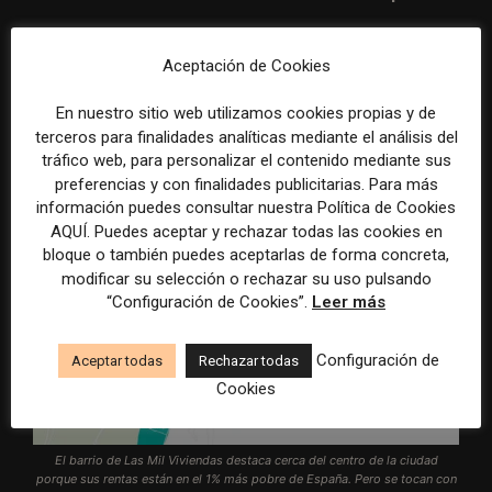
Un mapa nos ayudó a mostrar esto de manera mucho
Aceptación de Cookies
más detallada, permitiendo a las personas explorar la
precisión de los datos en una variedad de jerarquías
En nuestro sitio web utilizamos cookies propias y de
terceros para finalidades analíticas mediante el análisis del
geográficas.
tráfico web, para personalizar el contenido mediante sus
preferencias y con finalidades publicitarias. Para más
información puedes consultar nuestra Política de Cookies
AQUÍ. Puedes aceptar y rechazar todas las cookies en
bloque o también puedes aceptarlas de forma concreta,
modificar su selección o rechazar su uso pulsando
“Configuración de Cookies”.
Leer más
Configuración de
Aceptar todas
Rechazar todas
Cookies
El barrio de Las Mil Viviendas destaca cerca del centro de la ciudad
porque sus rentas están en el 1% más pobre de España. Pero se tocan con