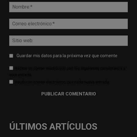
Nomb
Corr
elect
Sitio
web:
Guardar mis datos para la próxima vez que comente
Recibir un correo electrónico con los siguientes comentarios a
esta entrada.
Recibir un correo electrónico con cada nueva entrada.
ÚLTIMOS ARTÍCULOS