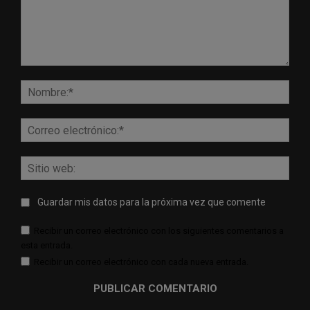
Comentario:
Nomb
Corr
elect
Sitio
web:
Guardar mis datos para la próxima vez que comente
Recibir un correo electrónico con los siguientes comentarios a
esta entrada.
Recibir un correo electrónico con cada nueva entrada.