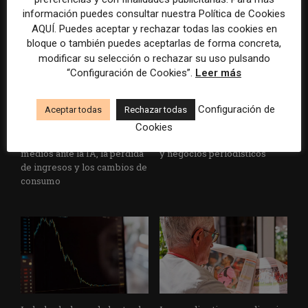
ARTÍCULOS RELACIONADOS
información puedes consultar nuestra Política de Cookies
AQUÍ. Puedes aceptar y rechazar todas las cookies en
bloque o también puedes aceptarlas de forma concreta,
modificar su selección o rechazar su uso pulsando
“Configuración de Cookies”.
Leer más
Configuración de
Aceptar todas
Rechazar todas
WAN-IFRA reúne las
Veinte ejemplos de uso de la
Cookies
principales estrategias de los
IA en redacciones, productos
medios ante la IA, la pérdida
y negocios periodísticos
de ingresos y los cambios de
consumo