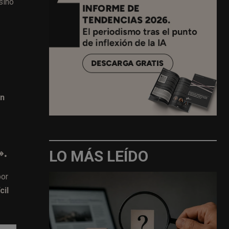
sino
en
».
LO MÁS LEÍDO
por
cil