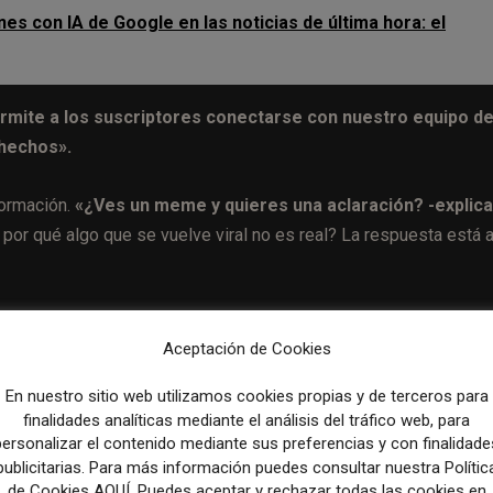
s con IA de Google en las noticias de última hora: el
rmite a los suscriptores conectarse con nuestro equipo d
 hechos».
formación.
«¿Ves un meme y quieres una aclaración? -explica
 por qué algo que se vuelve viral no es real? La respuesta está 
to informar como verificar informaciones externas forma parte d
Aceptación de Cookies
o las noticias de actualidad como en todo aquello que es
En nuestro sitio web utilizamos cookies propias y de terceros para
finalidades analíticas mediante el análisis del tráfico web, para
lta a la esquina de un nuevo ciclo electoral»,
y a medida qu
personalizar el contenido mediante sus preferencias y con finalidade
publicitarias. Para más información puedes consultar nuestra Polític
 la desinformación organizada vaya aumentando.
de Cookies AQUÍ. Puedes aceptar y rechazar todas las cookies en