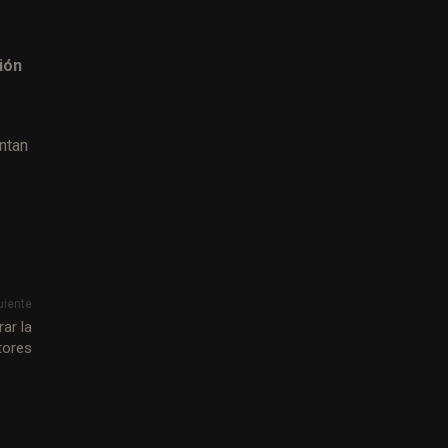
ión
ntan
uiente
ar la
tores