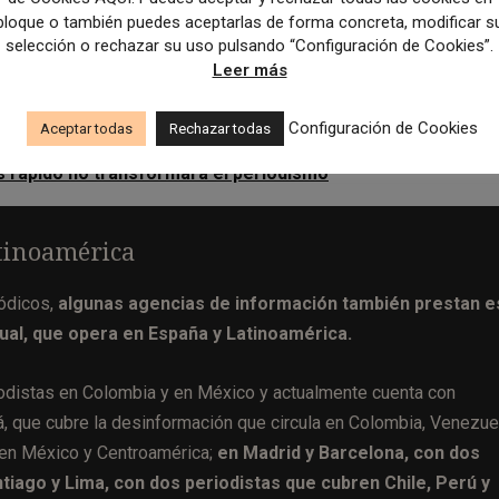
bloque o también puedes aceptarlas de forma concreta, modificar s
n planteaban la duda de cómo se escala ese servicio
; es decir,
selección o rechazar su uso pulsando “Configuración de Cookies”.
 envían dudas,
y un usuario de Twitter que había seguido servic
Leer más
, que gran parte de las que llegan preguntan sobre lo mism
Configuración de Cookies
Aceptar todas
Rechazar todas
ás rápido no transformará el periodismo
atinoamérica
iódicos,
algunas agencias de información también prestan e
tual, que opera en España y Latinoamérica.
riodistas en Colombia y en México y actualmente cuenta con
á, que cubre la desinformación que circula en Colombia, Venezue
ren México y Centroamérica;
en Madrid y Barcelona, con dos
ntiago y Lima, con dos periodistas que cubren Chile, Perú y