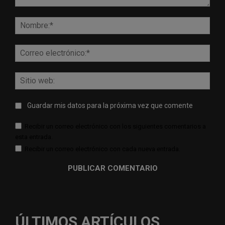
Comentario:
Nomb
Corr
elect
Sitio
web:
Guardar mis datos para la próxima vez que comente
Recibir un correo electrónico con los siguientes comentarios a
esta entrada.
Recibir un correo electrónico con cada nueva entrada.
ÚLTIMOS ARTÍCULOS