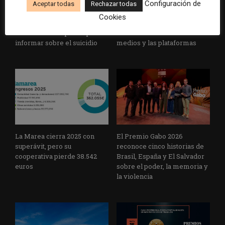
Configuración de
Aceptar todas
Rechazar todas
La Universidad CEU
Paul Krugman alerta del
Cookies
Cardenal Herrera presenta
avance de los
un informe con pautas para
multimillonarios sobre los
informar sobre el suicidio
medios y las plataformas
La Marea cierra 2025 con
El Premio Gabo 2026
superávit, pero su
reconoce cinco historias de
cooperativa pierde 38.542
Brasil, España y El Salvador
euros
sobre el poder, la memoria y
la violencia