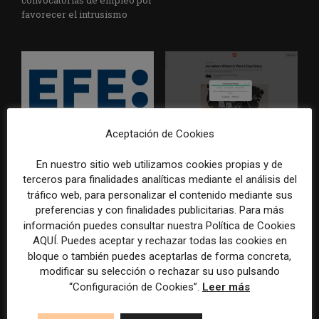
favorecer el intrusismo
Aceptación de Cookies
EFE publica una guía para
Substack incorpora una
integrar la inteligencia
herramienta que estima
En nuestro sitio web utilizamos cookies propias y de
artificial en sus procesos
cuánto contenido ha sido
terceros para finalidades analíticas mediante el análisis del
informativos con supervisión
escrito con inteligencia
tráfico web, para personalizar el contenido mediante sus
humana
artificial
preferencias y con finalidades publicitarias. Para más
información puedes consultar nuestra Política de Cookies
AQUÍ. Puedes aceptar y rechazar todas las cookies en
bloque o también puedes aceptarlas de forma concreta,
modificar su selección o rechazar su uso pulsando
“Configuración de Cookies”.
Leer más