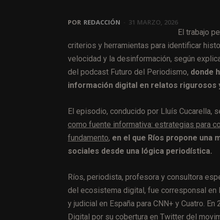
POR
REDACCIÓN
-
31 MARZO, 2026
El trabajo p
criterios y herramientas para identificar his
velocidad y la desinformación, según explic
del podcast Futuro del Periodismo,
donde h
información digital en relatos rigurosos y
El episodio, conducido por Lluís Cucarella, se
como fuente informativa: estrategias para co
fundamento
,
en el que Ríos propone una m
sociales desde una lógica periodística.
Ríos, periodista, profesora y consultora esp
del ecosistema digital, fue corresponsal en
y judicial en España para CNN+ y Cuatro. En
Digital por su cobertura en Twitter del movi