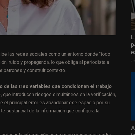
L
p
e
ribe las redes sociales como un entorno donde “todo
3 
ón, ruido y propaganda, lo que obliga al periodista a
r patrones y construir contexto.
o de las tres variables que condicionan el trabajo
,
que introducen riesgos simultáneos en la verificación,
e el principal error es abandonar ese espacio por su
te sustancial de la información que configura la
A
de ordenar la información como paso previo para poder