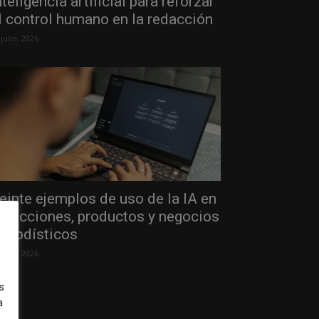
nteligencia artificial para reforzar
l control humano en la redacción
 julio, 2026
einte ejemplos de uso de la IA en
edacciones, productos y negocios
eriodísticos
 julio, 2026
s
a