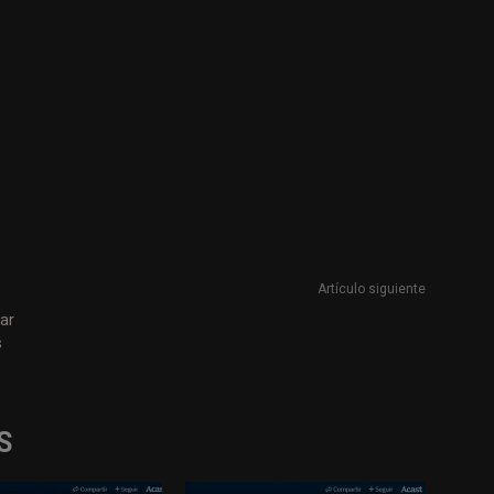
Artículo siguiente
ar
Exclusive | Politico Picks an Insider as Its New
s
Editor in Chief – WSJ
S