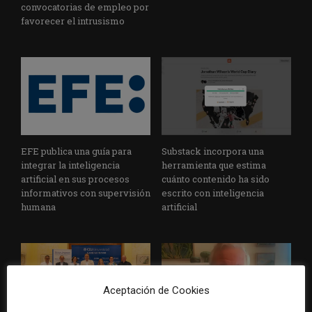
convocatorias de empleo por
favorecer el intrusismo
EFE publica una guía para
Substack incorpora una
integrar la inteligencia
herramienta que estima
artificial en sus procesos
cuánto contenido ha sido
informativos con supervisión
escrito con inteligencia
humana
artificial
Aceptación de Cookies