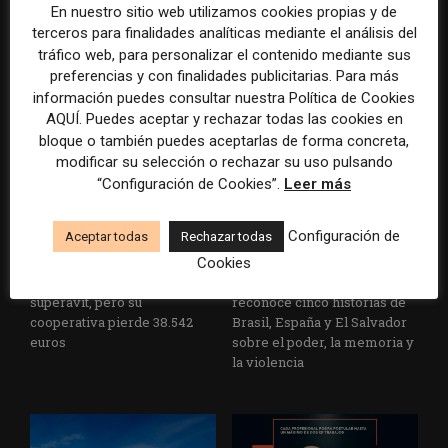
En nuestro sitio web utilizamos cookies propias y de
terceros para finalidades analíticas mediante el análisis del
La Universidad CEU
Paul Krugman alerta del
tráfico web, para personalizar el contenido mediante sus
Cardenal Herrera presenta
avance de los
un informe con pautas para
multimillonarios sobre los
preferencias y con finalidades publicitarias. Para más
informar sobre el suicidio
medios y las plataformas
información puedes consultar nuestra Política de Cookies
AQUÍ. Puedes aceptar y rechazar todas las cookies en
bloque o también puedes aceptarlas de forma concreta,
modificar su selección o rechazar su uso pulsando
“Configuración de Cookies”.
Leer más
Configuración de
Aceptar todas
Rechazar todas
Cookies
La Marea cierra 2025 con
El Premio Gabo 2026
superávit, pero su
reconoce cinco historias de
cooperativa pierde 38.542
Brasil, España y El Salvador
euros
sobre el poder, la memoria y
la violencia