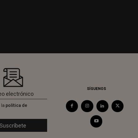
SÍGUENOS
 la
política de
d