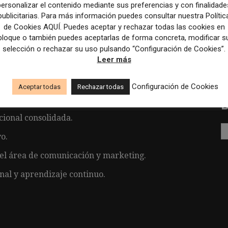
personalizar el contenido mediante sus preferencias y con finalidade
es sociales.
publicitarias. Para más información puedes consultar nuestra Polític
de Cookies AQUÍ. Puedes aceptar y rechazar todas las cookies en
etines informativos y campañas de comunicación.
bloque o también puedes aceptarlas de forma concreta, modificar s
marketing y comunicación.
selección o rechazar su uso pulsando “Configuración de Cookies”.
Leer más
municación corporativa.
Configuración de Cookies
Aceptar todas
Rechazar todas
ional consolidada.
o.
del área de comunicación y marketing.
nal y aprendizaje continuo.