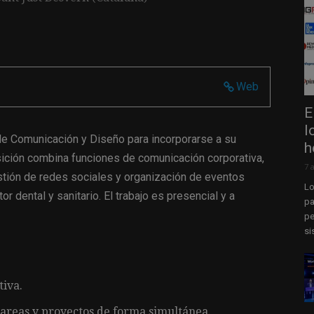
Web
E
l
de Comunicación y Diseño para incorporarse a su
h
ición combina funciones de comunicación corporativa,
7 
stión de redes sociales y organización de eventos
Lo
r dental y sanitario. El trabajo es presencial y a
pa
pe
si
tiva.
tareas y proyectos de forma simultánea.