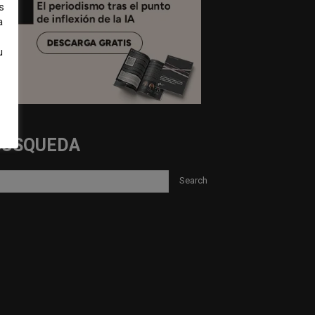
s
a
u
BUSQUEDA