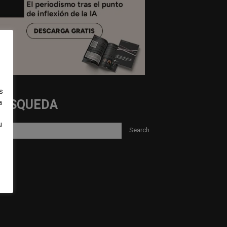
s
BUSQUEDA
a
u