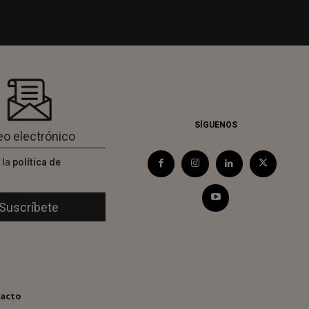
SÍGUENOS
 la
política de
d
acto