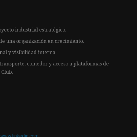
oyecto industrial estratégico.
de una organización en crecimiento.
al y visibilidad interna.
 transporte, comedor y acceso a plataformas de
 Club.
a
www.linkedin.com
.