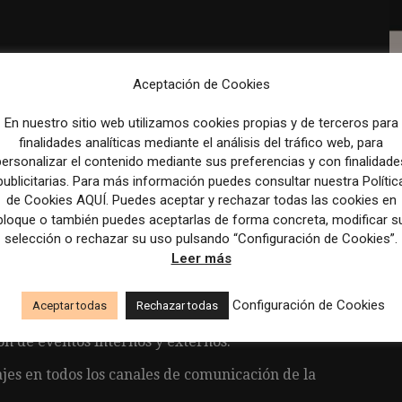
ación corporativa e interna alineado con la
Aceptación de Cookies
En nuestro sitio web utilizamos cookies propias y de terceros para
ativos, inauguraciones, lanzamientos,
finalidades analíticas mediante el análisis del tráfico web, para
personalizar el contenido mediante sus preferencias y con finalidade
publicitarias. Para más información puedes consultar nuestra Polític
de comunicación, agencias y proveedores externos.
de Cookies AQUÍ. Puedes aceptar y rechazar todas las cookies en
bloque o también puedes aceptarlas de forma concreta, modificar s
ensa, comunicados, discursos y presentaciones
selección o rechazar su uso pulsando “Configuración de Cookies”.
Leer más
n interna orientadas a fomentar la transparencia
Configuración de Cookies
Aceptar todas
Rechazar todas
ón de eventos internos y externos.
jes en todos los canales de comunicación de la