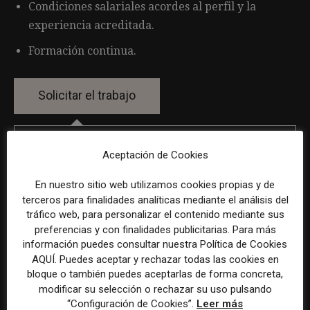
Condiciones salariales acordes al perfil y la
experiencia acreditada.
Formación continua.
Por favor, para solicitar este trabajo visita
Aceptación de Cookies
www.linkedin.com
.
En nuestro sitio web utilizamos cookies propias y de
terceros para finalidades analíticas mediante el análisis del
La selección y el tratamiento de la información de estas
tráfico web, para personalizar el contenido mediante sus
preferencias y con finalidades publicitarias. Para más
ofertas se ha realizado con la asistencia de herramientas
información puedes consultar nuestra Política de Cookies
de inteligencia artificial, siempre bajo supervisión
AQUÍ. Puedes aceptar y rechazar todas las cookies en
humana.
bloque o también puedes aceptarlas de forma concreta,
modificar su selección o rechazar su uso pulsando
“Configuración de Cookies”.
Leer más