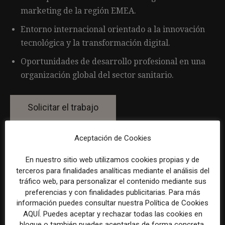
marketing de la región EMEA.
Entorno internacional orientado a la innovación
tecnológica y la transformación digital.
Oportunidades de desarrollo profesional en una
organización global del sector sanitario.
Aceptación de Cookies
Por favor, para solicitar este trabajo visita
www.linkedin.com
.
En nuestro sitio web utilizamos cookies propias y de
terceros para finalidades analíticas mediante el análisis del
tráfico web, para personalizar el contenido mediante sus
La selección y el tratamiento de la información de estas
preferencias y con finalidades publicitarias. Para más
información puedes consultar nuestra Política de Cookies
ofertas se ha realizado con la asistencia de herramientas
AQUÍ. Puedes aceptar y rechazar todas las cookies en
de inteligencia artificial, siempre bajo supervisión
bloque o también puedes aceptarlas de forma concreta,