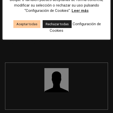
humana.
modificar su selección o rechazar su uso pulsando
“Configuración de Cookies”.
Leer más
Configuración de
Aceptar todas
Rechazar todas
Cookies
Previous article
Next article
Experto/a en relaciones
Responsable Alumni en
públicas y comunicación en
Villanueva de la Cañada
Palma de Mallorca
(Madrid)
REDACCIÓN